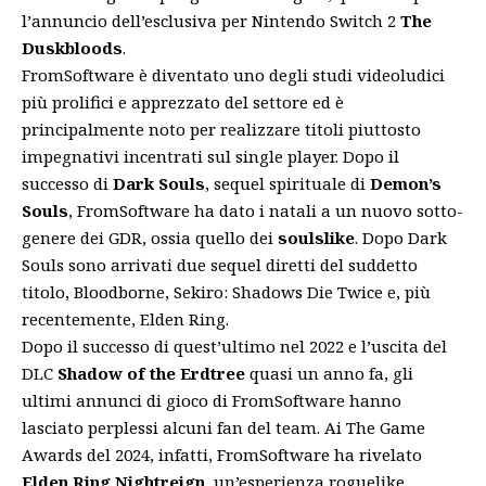
l’annuncio dell’esclusiva per Nintendo Switch 2
The
Duskbloods
.
FromSoftware è diventato uno degli studi videoludici
più prolifici e apprezzato del settore ed è
principalmente noto per realizzare titoli piuttosto
impegnativi incentrati sul single player. Dopo il
successo di
Dark Souls
, sequel spirituale di
Demon’s
Souls
, FromSoftware ha dato i natali a un nuovo sotto-
genere dei GDR, ossia quello dei
soulslike
. Dopo Dark
Souls sono arrivati due sequel diretti del suddetto
titolo, Bloodborne, Sekiro: Shadows Die Twice e, più
recentemente, Elden Ring.
Dopo il successo di quest’ultimo nel 2022 e l’uscita del
DLC
Shadow of the Erdtree
quasi un anno fa, gli
ultimi annunci di gioco di FromSoftware hanno
lasciato perplessi alcuni fan del team. Ai The Game
Awards del 2024, infatti, FromSoftware ha rivelato
Elden Ring Nightreign
, un’esperienza roguelike