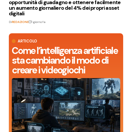
opportunità di guadagno e ottenere facilmente
un aumento giornaliero del 4% dei propri asset
digitali
Di
REDAZIONE
1 giorno fa
ARTICOLO
Come l’intelligenza artificiale
sta cambiando il modo di
creare i videogiochi