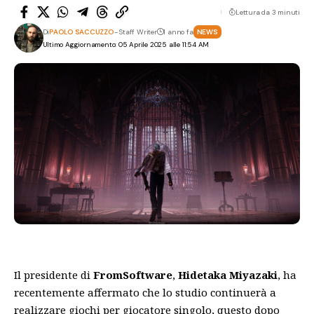
Lettura da 3 minuti
Di
PAOLO SACCUZZO
- Staff Writer
1 anno fa
NEWS
Ultimo Aggiornamento: 05 Aprile 2025 alle 11:54 AM
Il presidente di
FromSoftware
,
Hidetaka Miyazaki
, ha
recentemente affermato che lo studio continuerà a
realizzare giochi per giocatore singolo, questo dopo