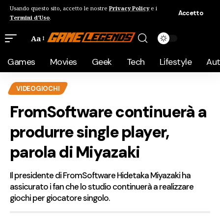
Usando questo sito, accetto le nostre
Privacy Policy
e i
Accetto
Termini d'Uso
.
Aa
Games
Movies
Geek
Tech
Lifestyle
Au
VIDEOGIOCHI
FromSoftware continuerà a
produrre single player,
parola di Miyazaki
Il presidente di FromSoftware Hidetaka Miyazaki ha
assicurato i fan che lo studio continuerà a realizzare
giochi per giocatore singolo.