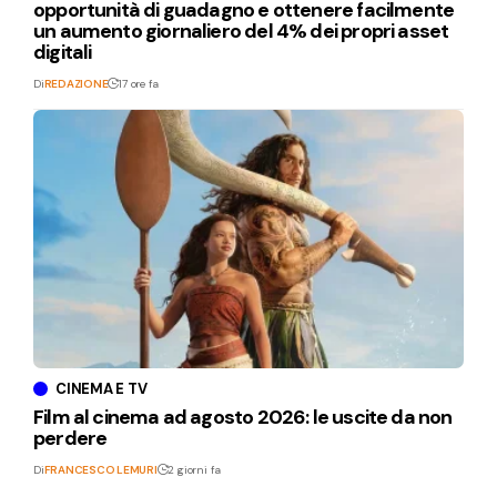
opportunità di guadagno e ottenere facilmente
un aumento giornaliero del 4% dei propri asset
digitali
Di
REDAZIONE
17 ore fa
CINEMA E TV
Film al cinema ad agosto 2026: le uscite da non
perdere
Di
FRANCESCO LEMURI
2 giorni fa