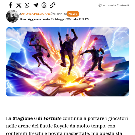
Lettura da 2 minuti
Di
ANDREA PELLICANE
5 anni fa
NEWS
Ultimo Aggiornamento: 22 Maggio 2021 alle 1:53 PM
La
Stagione 6 di
Fortnite
continua a portare i giocatori
nelle arene del Battle Royale da molto tempo, con
contenuti freschi e novità inaspettate, ma questa sta