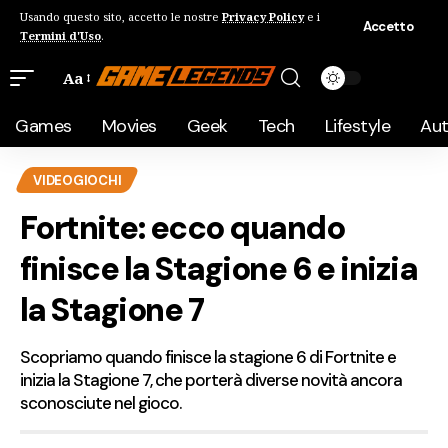
Usando questo sito, accetto le nostre
Privacy Policy
e i
Accetto
Termini d'Uso
.
Aa
Games
Movies
Geek
Tech
Lifestyle
Au
VIDEOGIOCHI
Fortnite: ecco quando
finisce la Stagione 6 e inizia
la Stagione 7
Scopriamo quando finisce la stagione 6 di Fortnite e
inizia la Stagione 7, che porterà diverse novità ancora
sconosciute nel gioco.