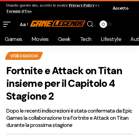
Usando questo sito, accetto le nostre
Privacy Policy
e i
Accetto
Termini d'Uso
.
Aa
Games
Movies
Geek
Tech
Lifestyle
Au
VIDEOGIOCHI
Fortnite e Attack on Titan
insieme per il Capitolo 4
Stagione 2
Dopo le recenti indiscrezioni è stata confermata da Epic
Games la collaborazione tra Fortnite e Attack on Titan
durante la prossima stagione