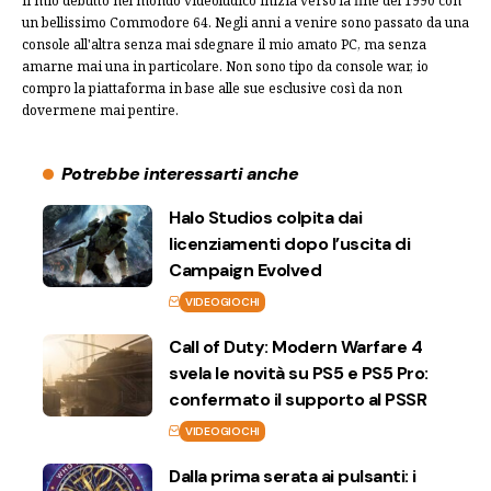
Il mio debutto nel mondo videoludico inizia verso la fine del 1990 con
un bellissimo Commodore 64. Negli anni a venire sono passato da una
console all'altra senza mai sdegnare il mio amato PC, ma senza
amarne mai una in particolare. Non sono tipo da console war, io
compro la piattaforma in base alle sue esclusive così da non
dovermene mai pentire.
Potrebbe interessarti anche
Halo Studios colpita dai
licenziamenti dopo l’uscita di
Campaign Evolved
VIDEOGIOCHI
Call of Duty: Modern Warfare 4
svela le novità su PS5 e PS5 Pro:
confermato il supporto al PSSR
VIDEOGIOCHI
Dalla prima serata ai pulsanti: i