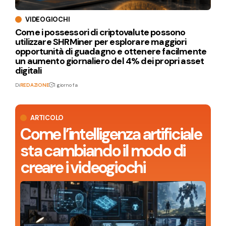
VIDEOGIOCHI
Come i possessori di criptovalute possono
utilizzare SHRMiner per esplorare maggiori
opportunità di guadagno e ottenere facilmente
un aumento giornaliero del 4% dei propri asset
digitali
Di
REDAZIONE
1 giorno fa
ARTICOLO
Come l’intelligenza artificiale
sta cambiando il modo di
creare i videogiochi