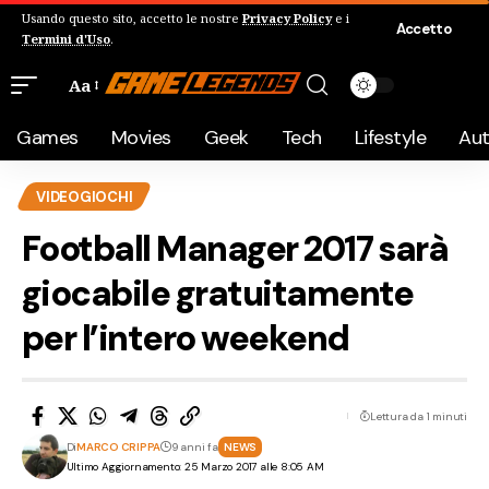
Usando questo sito, accetto le nostre
Privacy Policy
e i
Accetto
Termini d'Uso
.
Aa
Games
Movies
Geek
Tech
Lifestyle
Au
VIDEOGIOCHI
Football Manager 2017 sarà
giocabile gratuitamente
per l’intero weekend
Lettura da 1 minuti
Di
MARCO CRIPPA
9 anni fa
NEWS
Ultimo Aggiornamento: 25 Marzo 2017 alle 8:05 AM