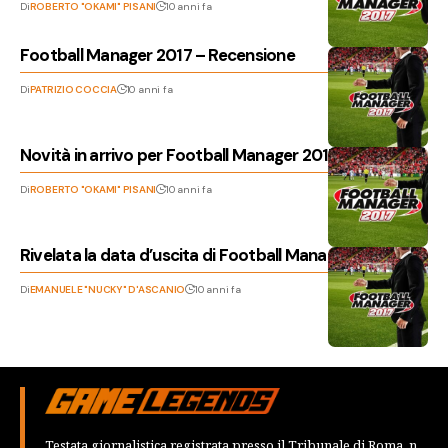
Di
ROBERTO "OKAMI" PISANI
10 anni fa
Football Manager 2017 – Recensione
Di
PATRIZIO COCCIA
10 anni fa
Novità in arrivo per Football Manager 2017
Di
ROBERTO "OKAMI" PISANI
10 anni fa
Rivelata la data d’uscita di Football Manager 2017!
Di
EMANUELE "NUCKY" D'ASCANIO
10 anni fa
Testata giornalistica registrata presso il Tribunale di Roma, n.