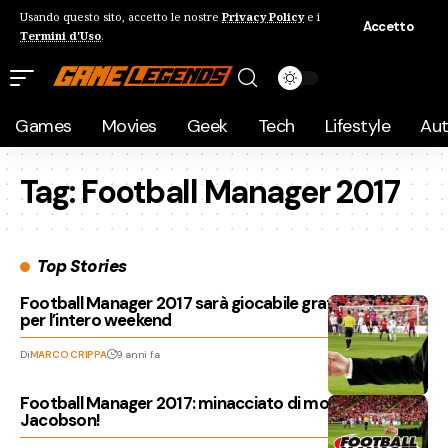
Usando questo sito, accetto le nostre
Privacy Policy
e i
Accetto
Termini d'Uso
.
Games
Movies
Geek
Tech
Lifestyle
Au
Tag:
Football Manager 2017
Top Stories
Football Manager 2017 sarà giocabile gratuitamente
per l’intero weekend
Di
MARCO CRIPPA
9 anni fa
Football Manager 2017: minacciato di morte Miles
Jacobson!