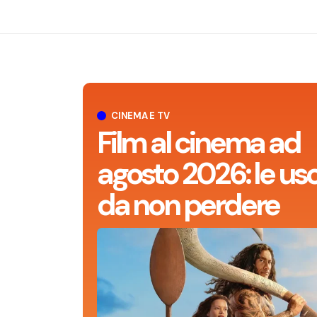
CINEMA E TV
Film al cinema ad
agosto 2026: le usc
da non perdere