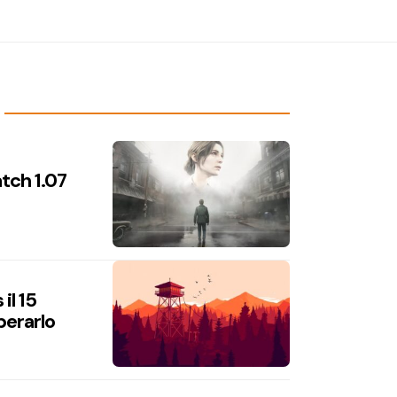
atch 1.07
il 15
perarlo