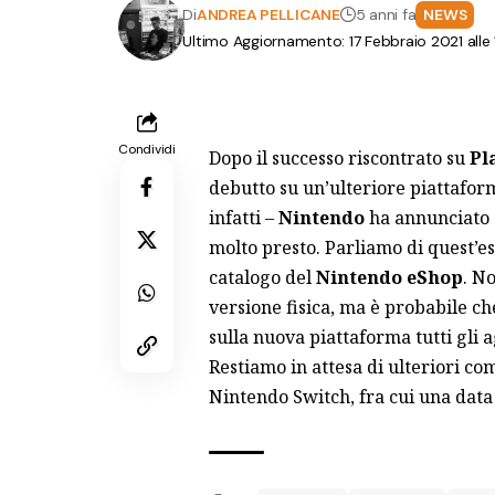
Di
ANDREA PELLICANE
5 anni fa
NEWS
Ultimo Aggiornamento: 17 Febbraio 2021 alle 
Condividi
Dopo il successo riscontrato su
Pl
debutto su un’ulteriore piattafor
infatti –
Nintendo
ha annunciato 
molto presto. Parliamo di quest’est
catalogo del
Nintendo
eShop
. N
versione fisica, ma è probabile c
sulla nuova piattaforma tutti gli a
Restiamo in attesa di ulteriori com
Nintendo Switch, fra cui una data 