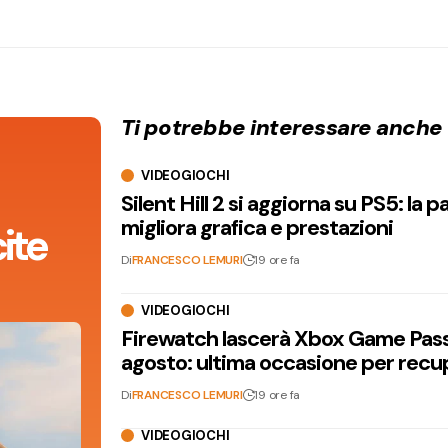
Ti potrebbe interessare anche
VIDEOGIOCHI
Silent Hill 2 si aggiorna su PS5: la p
migliora grafica e prestazioni
ite
Di
FRANCESCO LEMURI
19 ore fa
VIDEOGIOCHI
Firewatch lascerà Xbox Game Pass 
agosto: ultima occasione per recu
Di
FRANCESCO LEMURI
19 ore fa
VIDEOGIOCHI