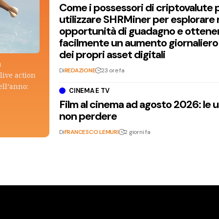
Come i possessori di criptovalute
utilizzare SHRMiner per esplorare
opportunità di guadagno e ottene
facilmente un aumento giornaliero
dei propri asset digitali
a
Di
REDAZIONE
23 ore fa
live action
ell’anno:
CINEMA E TV
Film al cinema ad agosto 2026: le 
non perdere
Di
FRANCESCO LEMURI
2 giorni fa