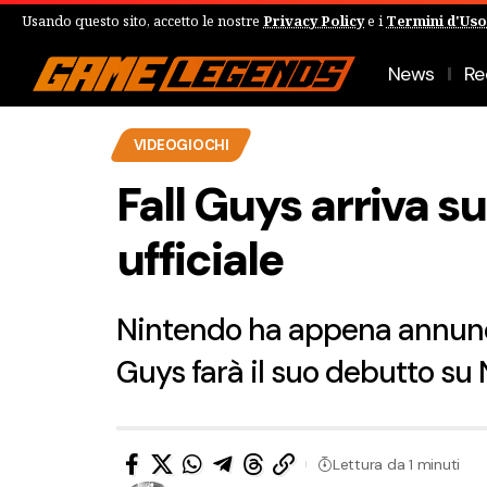
Usando questo sito, accetto le nostre
Privacy Policy
e i
Termini d'Uso
News
Re
VIDEOGIOCHI
Fall Guys arriva s
ufficiale
Nintendo ha appena annuncia
Guys farà il suo debutto su
Lettura da 1 minuti