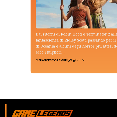
Dai ritorni di Robin Hood e Terminator 2 all
fantascienza di Ridley Scott, passando per il 
di Oceania e alcuni degli horror più attesi d
ecco i migliori…
Di
FRANCESCO LEMURI
2 giorni fa