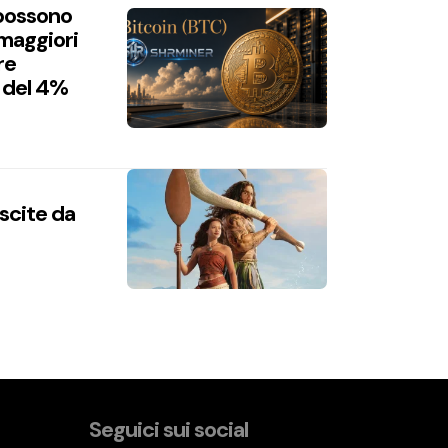
 possono
 maggiori
re
 del 4%
uscite da
Seguici sui social