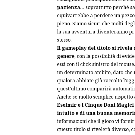
pazienza
… soprattutto perché sal
equivarrebbe a perdere un pezzo
pieno. Siamo sicuri che molti deg
la sua avventura diventeranno pro
stesso.
Il gameplay del titolo si rivela 
genere
, con la possibilità di evid
essi con il click sinistro del mous
un determinato ambito, dato che ru
qualora abbiate già raccolto l’og
quest’ultimo comparirà automatica
Anche se molto semplice rispetto a
Eselmir e I Cinque Doni Magici
intuito e di una buona memori
informazioni che il gioco vi forn
questo titolo si rivelerà diverso, c