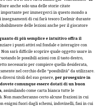
tare anche solo una delle storie citate
 importante per immergerci in questo mondo a
li insegnamenti di cui farà tesoro Eselmir durante
babilmente delle lezioni anche per il giocatore
quanto di più semplice e intuitivo offra il
enziare i punti attivi sul fondale e interagire con
e. Non sarà difficile scoprire quale oggetto usare in
otando le possibili azioni con il tasto destro,
getto necessario per compiere quella desiderata,
mente nel cerchio delle “possibilità” da utilizzare.
 diversi titoli del suo genere,
per proseguire in
 dovete comunque essere dotati di un buon
a
, assimilando come carta bianca tutte le
irà. Non mancheranno certo alcune frazioni in cui
on enigmi fuori dagli schemi, indovinelli, fasi in cui