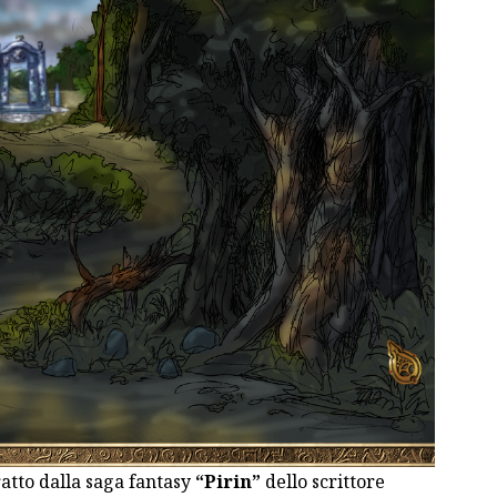
ratto dalla saga fantasy
“Pirin”
dello scrittore