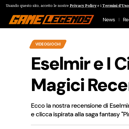
Usando questo sito, accetto le nostre
Privacy Policy
e i
Termini d'Uso
News
Re
VIDEOGIOCHI
Eselmir e I 
Magici Rece
Ecco la nostra recensione di Eselmir
e clicca ispirata alla saga fantasy "P