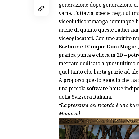
generazione dopo generazione ci t
varie. Tuttavia, specie negli ultim
videoludico rimanga comunque ben 
anche di quanto queste radici sian
videogiocatori. Con uno spirito nu
Eselmir e I Cinque Doni Magici
grafica punta e clicca in 2D – potr
mercato dedicato a quest’ultimo n
quel tanto che basta grazie ad alcu
A proporci questo gioiello che ha 
una piccola software house indip
della Svizzera italiana.
“La presenza del ricordo è una buss
Monusad