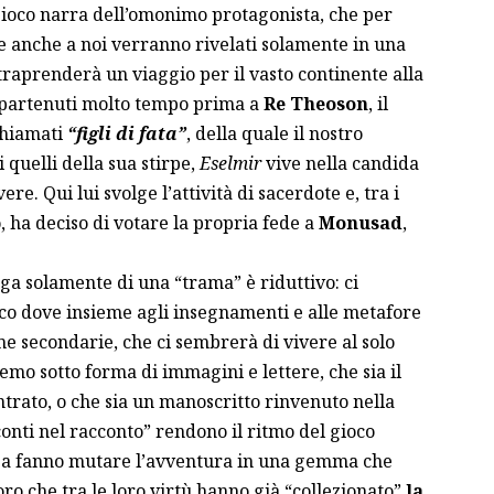
 gioco narra dell’omonimo protagonista, che per
e anche a noi verranno rivelati solamente in una
traprenderà un viaggio per il vasto continente alla
ppartenuti molto tempo prima a
Re Theoson
, il
chiamati
“figli di fata”
, della quale il nostro
 quelli della sua stirpe,
Eselmir
vive nella candida
ere. Qui lui svolge l’attività di sacerdote e, tra i
 ha deciso di votare la propria fede a
Monusad
,
ga solamente di una “trama” è riduttivo: ci
ioco dove insieme agli insegnamenti e alle metafore
e secondarie, che ci sembrerà di vivere al solo
remo sotto forma di immagini e lettere, che sia il
rato, o che sia un manoscritto rinvenuto nella
conti nel racconto” rendono il ritmo del gioco
za fanno mutare l’avventura in una gemma che
ro che tra le loro virtù hanno già “collezionato”
la