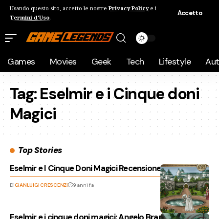
Usando questo sito, accetto le nostre
Privacy Policy
e i
Accetto
Termini d'Uso
.
Games
Movies
Geek
Tech
Lifestyle
Au
Tag:
Eselmir e i Cinque doni
Magici
Top Stories
Eselmir e I Cinque Doni Magici Recensione
Di
GIANLUIGI CRESCENZI
9 anni fa
Eselmir e i cinque doni magici: Angelo Branduardi