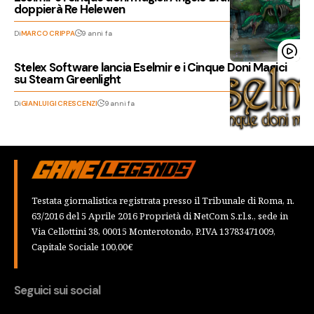
doppierà Re Helewen
Di
MARCO CRIPPA
9 anni fa
Stelex Software lancia Eselmir e i Cinque Doni Magici
su Steam Greenlight
Di
GIANLUIGI CRESCENZI
9 anni fa
Testata giornalistica registrata presso il Tribunale di Roma, n.
63/2016 del 5 Aprile 2016 Proprietà di NetCom S.r.l.s., sede in
Via Cellottini 38, 00015 Monterotondo, P.IVA 13783471009,
Capitale Sociale 100,00€
Seguici sui social