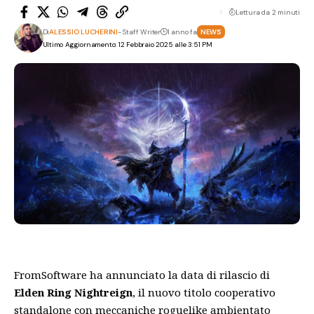
Lettura da 2 minuti
Di
ALESSIO LUCHERINI
- Staff Writer
1 anno fa
NEWS
Ultimo Aggiornamento: 12 Febbraio 2025 alle 3:51 PM
FromSoftware ha annunciato la data di rilascio di
Elden Ring Nightreign
, il nuovo titolo cooperativo
standalone con meccaniche roguelike ambientato