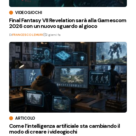
VIDEOGIOCHI
Final Fantasy VII Revelation sarà alla Gamescom
2026 con un nuovo sguardo al gioco
Di
FRANCESCO LEMURI
2 giorni fa
ARTICOLO
Come l’intelligenza artificiale sta cambiando il
modo di creare i videogiochi