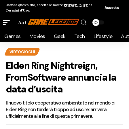
Usando questo sito, accetto le nostre
Privacy Policy
e i
Accetto
Termini d'Uso
.
Aa
Games
Movies
Geek
Tech
Lifestyle
Au
VIDEOGIOCHI
Elden Ring Nightreign,
FromSoftware annuncia la
data d’uscita
Il nuovo titolo cooperativo ambientato nel mondo di
Elden Ring non tarderà troppo ad uscire: arriverà
ufficialmente alla fine di questa primavera.