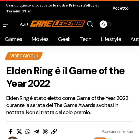
Usando questo sito, accetto le nostre
Privacy Policy
e i
Accetto
Termini d'Uso
.
Aa
Games
Movies
Geek
Tech
Lifestyle
Au
VIDEOGIOCHI
Elden Ring è il Game of the
Year 2022
Elden Ring è stato eletto come Game of the Year 2022
durante la serata dei The Game Awards svoltasi in
nottata. Non si tratta del solo premio.
Lettura da 1 minuti