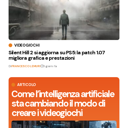
VIDEOGIOCHI
Silent Hill 2 si aggiorna su PS5: la patch 1.07
migliora grafica e prestazioni
Di
FRANCESCO LEMURI
3 giorni fa
ARTICOLO
Come l’intelligenza artificiale
sta cambiando il modo di
creare i videogiochi