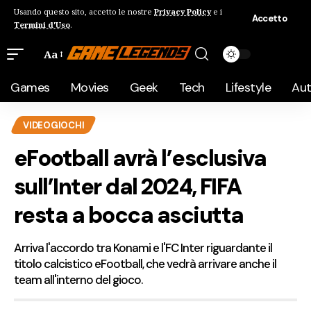
Usando questo sito, accetto le nostre
Privacy Policy
e i
Accetto
Termini d'Uso
.
Aa
Games
Movies
Geek
Tech
Lifestyle
Au
VIDEOGIOCHI
eFootball avrà l’esclusiva
sull’Inter dal 2024, FIFA
resta a bocca asciutta
Arriva l'accordo tra Konami e l'FC Inter riguardante il
titolo calcistico eFootball, che vedrà arrivare anche il
team all'interno del gioco.