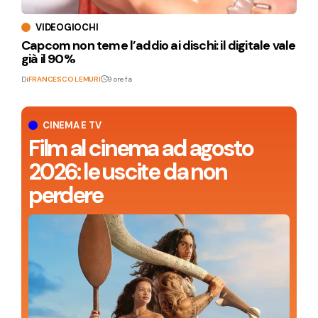
VIDEOGIOCHI
Capcom non teme l’addio ai dischi: il digitale vale
già il 90%
Di
FRANCESCO LEMURI
9 ore fa
CINEMA E TV
Film al cinema ad agosto
2026: le uscite da non
perdere