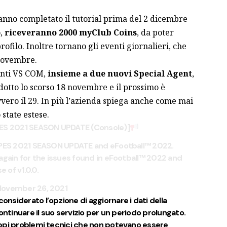
hanno completato il tutorial prima del 2 dicembre
o,
riceveranno 2000 myClub Coins
, da poter
ofilo. Inoltre tornano gli eventi giornalieri, che
 novembre.
venti VS COM,
insieme a due nuovi Special Agent
,
odotto lo scorso 18 novembre e il prossimo è
vvero il 29. In più l’azienda spiega anche come mai
 state estese.
PES 2021 SEASON UPDATE (Console)]
l PES 2021 SEASON UPDATE and eFootball™ 2022.
again for the issues found in eFootball™ 2022 and
 of v1.0.0.
November 26, 2021
siderato l’opzione di aggiornare i dati della
ontinuare il suo servizio per un periodo prolungato.
ppi problemi tecnici che non potevano essere