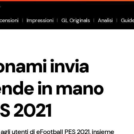
.
censioni
Impressioni
GL Originals
Analisi
Guid
onami invia
rende in mano
ES 2021
gli utenti di eFootball PES 2021, insieme