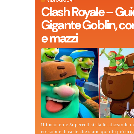
VIDEOGIOCHI
Clash Royale – Gui
Gigante Goblin, con
e mazzi
Ultimamente Supercell si sta focalizzando n
creazione di carte che siano quanto più ori