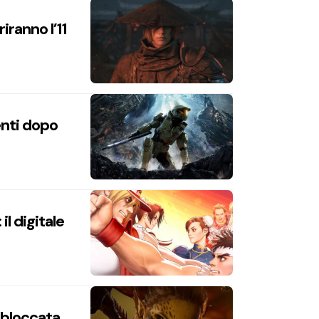
iranno l’11
enti dopo
l digitale
n bloccata