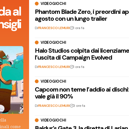
VIDEOGIOCHI
da al
Phantom Blade Zero, i preordini apr
agosto con un lungo trailer
sigli
Di
FRANCESCO LEMURI
1 ora fa
VIDEOGIOCHI
Halo Studios colpita dai licenziam
l’uscita di Campaign Evolved
Di
FRANCESCO LEMURI
1 ora fa
VIDEOGIOCHI
Capcom non teme l’addio ai dischi: i
vale già il 90%
Di
FRANCESCO LEMURI
3 ore fa
ella
VIDEOGIOCHI
ginali come
Baldur’s Gate 3, la diretta di Laria