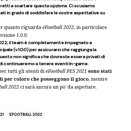
tretti a scartare questa opzione. Ci scusiamo
i in grado di soddisfare le vostre aspettative su
er quanto riguarda
eFootball 2022
, in particolare
ersione 1.0.0:
2022, il team è completamente impegnato a
ipale (v1.0.0) per assicurarsi che raggiunga la
questo non significa che dovreste essere privati di
indi continueremo a tenere eventi in-game.
er tutti gli utenti di
eFootball PES 2021
sono stati
li per coloro che posseggono il gioco
, mentre
ball 2022
ci sarà ancora un po’ da aspettare.
21
EFOOTBALL 2022