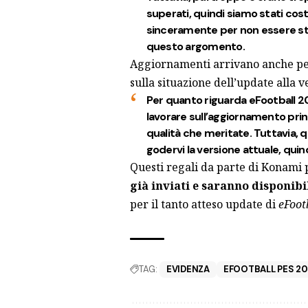
superati, quindi siamo stati cos
sinceramente per non essere stat
questo argomento.
Aggiornamenti arrivano anche p
sulla situazione dell’update alla v
Per quanto riguarda eFootball 
lavorare sull’aggiornamento princ
qualità che meritate. Tuttavia, 
godervi la versione attuale, qu
Questi regali da parte di Konami p
già inviati e saranno disponibi
per il tanto atteso update di
eFoot
TAG:
EVIDENZA
EFOOTBALL PES 20