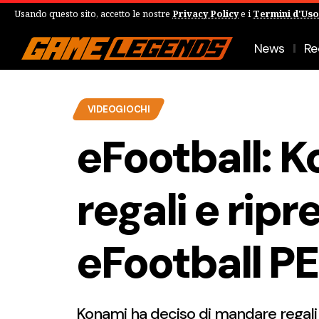
Usando questo sito, accetto le nostre
Privacy Policy
e i
Termini d'Uso
News
Re
VIDEOGIOCHI
eFootball: K
regali e rip
eFootball P
Konami ha deciso di mandare regali a