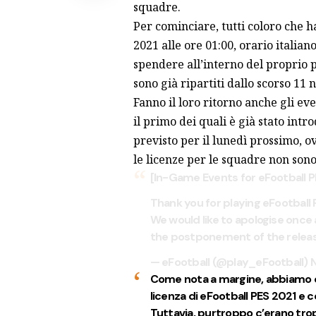
squadre.
Per cominciare, tutti coloro che 
2021 alle ore 01:00, orario italian
spendere all’interno del proprio pr
sono già ripartiti dallo scorso 11
Fanno il loro ritorno anche gli e
il primo dei quali è già stato intr
previsto per il lunedì prossimo, o
le licenze per le squadre non sono
[In-Game Events for eFootball 
Thank you for playing eFootbal
We would like to apologise once 
the postponement of the release
— eFootball (@play_eFootball)
Come nota a margine, abbiamo con
licenza di eFootball PES 2021 e c
Tuttavia, purtroppo c’erano tro