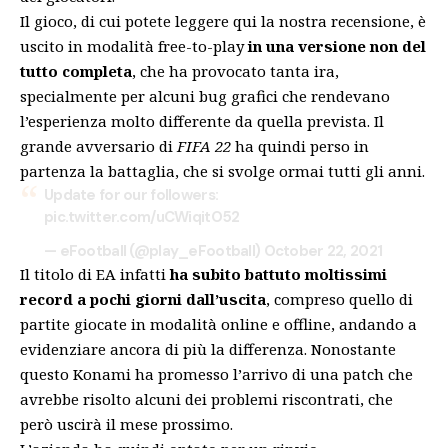
Il gioco, di cui potete
leggere qui la nostra recensione
, è
uscito in modalità free-to-play
in una versione non del
tutto completa
, che ha provocato tanta ira,
specialmente per alcuni bug grafici che rendevano
l’esperienza molto differente da quella prevista. Il
grande avversario di
FIFA 22
ha quindi perso in
partenza la battaglia, che si svolge ormai tutti gli anni.
Update for our followers:
pic.twitter.com/uCWiqitO52
— eFootball (@play_eFootball)
October 22, 2021
Il titolo di EA infatti
ha subito battuto moltissimi
record a pochi giorni dall’uscita
,
compreso quello di
partite giocate in modalità online e offline
, andando a
evidenziare ancora di più la differenza. Nonostante
questo Konami ha promesso l’arrivo di una patch che
avrebbe risolto alcuni dei problemi riscontrati, che
però uscirà il mese prossimo.