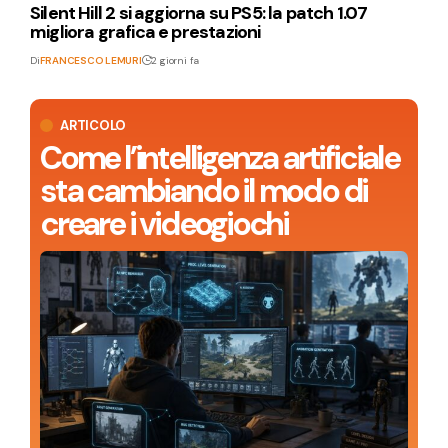
Silent Hill 2 si aggiorna su PS5: la patch 1.07
migliora grafica e prestazioni
Di
FRANCESCO LEMURI
2 giorni fa
ARTICOLO
Come l’intelligenza artificiale
sta cambiando il modo di
creare i videogiochi