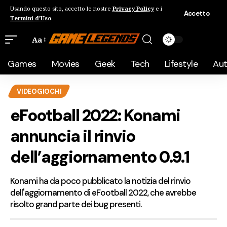
Usando questo sito, accetto le nostre
Privacy Policy
e i
Accetto
Termini d'Uso
.
Aa
Games
Movies
Geek
Tech
Lifestyle
Au
VIDEOGIOCHI
eFootball 2022: Konami
annuncia il rinvio
dell’aggiornamento 0.9.1
Konami ha da poco pubblicato la notizia del rinvio
dell'aggiornamento di eFootball 2022, che avrebbe
risolto grand parte dei bug presenti.