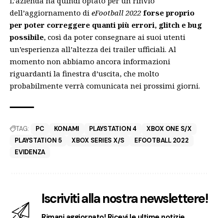
L’azienda ha quindi optato per un rinvio
dell’aggiornamento di
eFootball 2022
forse proprio
per poter correggere quanti più errori, glitch e bug
possibile
, così da poter consegnare ai suoi utenti
un’esperienza all’altezza dei trailer ufficiali. Al
momento non abbiamo ancora informazioni
riguardanti la finestra d’uscita, che molto
probabilmente verrà comunicata nei prossimi giorni.
TAG:
PC
KONAMI
PLAYSTATION 4
XBOX ONE S/X
PLAYSTATION 5
XBOX SERIES X/S
EFOOTBALL 2022
EVIDENZA
Iscriviti alla nostra newslettere!
Rimani aggiornato! Ricevi le ultime notizie