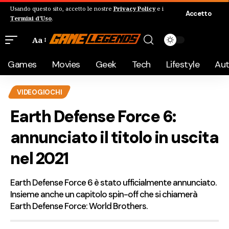
Usando questo sito, accetto le nostre
Privacy Policy
e i
Accetto
Termini d'Uso
.
Aa
Games
Movies
Geek
Tech
Lifestyle
Au
VIDEOGIOCHI
Earth Defense Force 6:
annunciato il titolo in uscita
nel 2021
Earth Defense Force 6 è stato ufficialmente annunciato.
Insieme anche un capitolo spin-off che si chiamerà
Earth Defense Force: World Brothers.