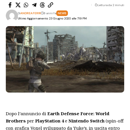
Lettura da 2 minuti
Di
ANDREA FERRI
6 anni fa
NEWS
Ultimo Aggiornamento: 23 Giugno 2020 alle 7:19 PM
Dopo l’annuncio di
Earth Defense Force: World
Brothers
per
PlayStation 4
e
Nintendo Switch
(
spin-off
con grafica Voxel sviluppato da Yuke’s. in uscita entro