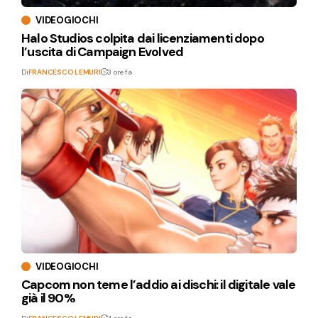
VIDEOGIOCHI
Halo Studios colpita dai licenziamenti dopo
l’uscita di Campaign Evolved
Di
FRANCESCO LEMURI
3 ore fa
VIDEOGIOCHI
Capcom non teme l’addio ai dischi: il digitale vale
già il 90%