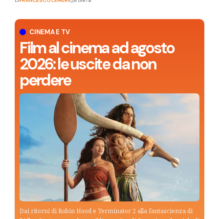
Di
FRANCESCO LEMURI
4 ore fa
CINEMA E TV
Film al cinema ad agosto
2026: le uscite da non
perdere
Dai ritorni di Robin Hood e Terminator 2 alla fantascienza di