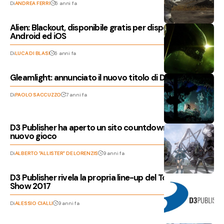
Di
ANDREA FERRI
6 anni fa
Alien: Blackout, disponibile gratis per dispositivi
Android ed iOS
Di
LUCA DI BLASI
6 anni fa
Gleamlight: annunciato il nuovo titolo di D3 Publisher
Di
PAOLO SACCUZZO
7 anni fa
D3 Publisher ha aperto un sito countdown per un
nuovo gioco
Di
ALBERTO "ALLISTER" DE LORENZIS
9 anni fa
D3 Publisher rivela la propria line-up del Tokyo Game
Show 2017
Di
ALESSIO CIALLI
9 anni fa