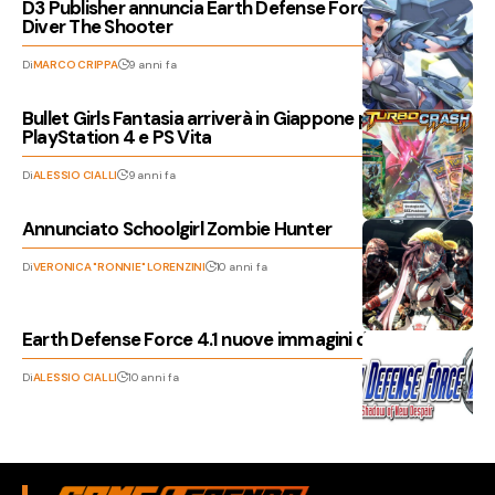
D3 Publisher annuncia Earth Defense Force 4.1: Wing
Diver The Shooter
Di
MARCO CRIPPA
9 anni fa
Bullet Girls Fantasia arriverà in Giappone per
PlayStation 4 e PS Vita
Di
ALESSIO CIALLI
9 anni fa
Annunciato Schoolgirl Zombie Hunter
Di
VERONICA "RONNIE" LORENZINI
10 anni fa
Earth Defense Force 4.1 nuove immagini del DLC
Di
ALESSIO CIALLI
10 anni fa