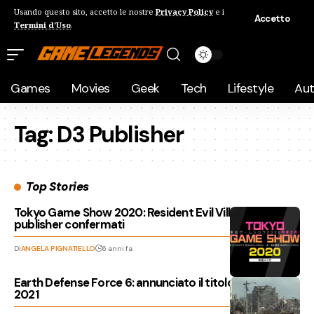
Usando questo sito, accetto le nostre
Privacy Policy
e i
Accetto
Termini d'Uso
.
Games
Movies
Geek
Tech
Lifestyle
Au
Tag:
D3 Publisher
Top Stories
Tokyo Game Show 2020: Resident Evil Village e molti
publisher confermati
Di
ANGELA PIGNATIELLO
6 anni fa
Earth Defense Force 6: annunciato il titolo in uscita nel
2021