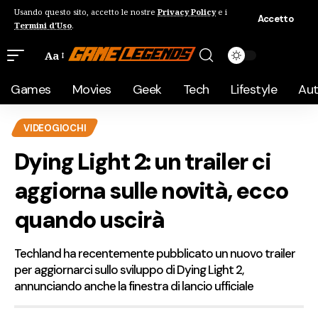
Usando questo sito, accetto le nostre
Privacy Policy
e i
Accetto
Termini d'Uso
.
Aa
Games
Movies
Geek
Tech
Lifestyle
Au
VIDEOGIOCHI
Dying Light 2: un trailer ci
aggiorna sulle novità, ecco
quando uscirà
Techland ha recentemente pubblicato un nuovo trailer
per aggiornarci sullo sviluppo di Dying Light 2,
annunciando anche la finestra di lancio ufficiale