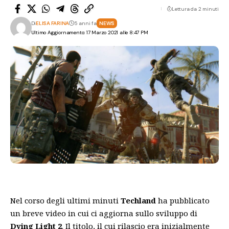
Lettura da 2 minuti
Di
ELISA FARINA
5 anni fa
NEWS
Ultimo Aggiornamento: 17 Marzo 2021 alle 8:47 PM
Nel
corso degli ultimi minuti
Techland
ha pubblicato
un breve video in cui ci aggiorna sullo sviluppo di
Dying
Light 2
. Il
titolo
, il cui rilascio era inizialmente