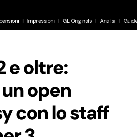
.
censioni
Impressioni
GL Originals
Analisi
Guid
 e oltre:
 un open
y con lo staff
her 3