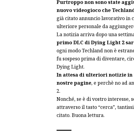
Purtroppo non sono state aggi
nuovo videogioco che Techland
già citato annuncio lavorativo in c
ulteriore personale da aggiungere
La notizia arriva dopo una settim
primo DLC di Dying Light 2 sar
ogni modo
Techland
non è estrane
fu sospeso prima di diventare, ci
Dying Light.
In attesa di ulteriori notizie i
nostre pagine
, e perchè no ad a
2
.
Nonché, se è di vostro interesse, s
attraverso il tasto “cerca”, tantis
citato. Buona lettura.