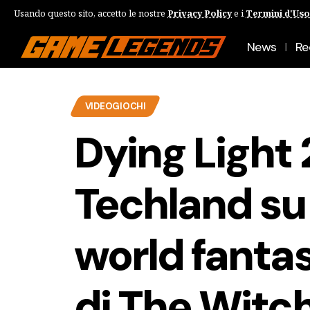
Usando questo sito, accetto le nostre
Privacy Policy
e i
Termini d'Uso
News
Re
VIDEOGIOCHI
Dying Light 2
Techland su
world fantas
di The Witc