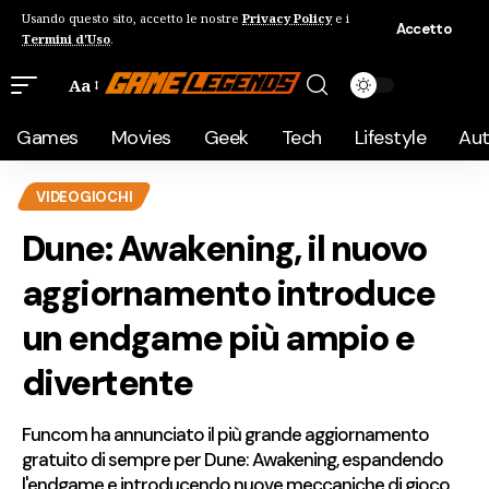
Usando questo sito, accetto le nostre
Privacy Policy
e i
Accetto
Termini d'Uso
.
Aa
Games
Movies
Geek
Tech
Lifestyle
Au
VIDEOGIOCHI
Dune: Awakening, il nuovo
aggiornamento introduce
un endgame più ampio e
divertente
Funcom ha annunciato il più grande aggiornamento
gratuito di sempre per Dune: Awakening, espandendo
l'endgame e introducendo nuove meccaniche di gioco.