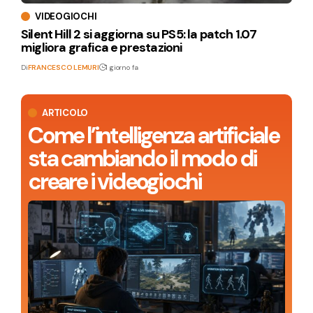
VIDEOGIOCHI
Silent Hill 2 si aggiorna su PS5: la patch 1.07
migliora grafica e prestazioni
Di
FRANCESCO LEMURI
1 giorno fa
ARTICOLO
Come l’intelligenza artificiale
sta cambiando il modo di
creare i videogiochi