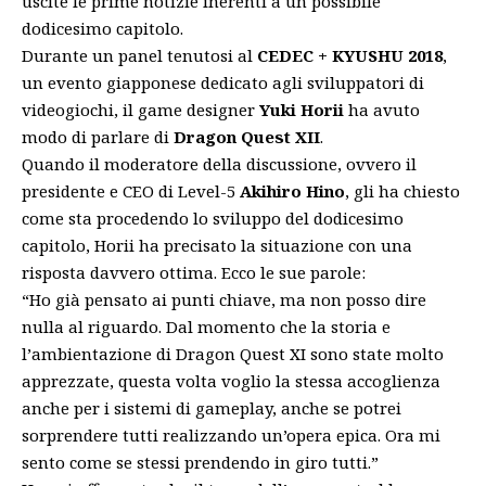
uscite le prime notizie inerenti a un possibile
dodicesimo capitolo.
Durante un panel tenutosi al
CEDEC + KYUSHU 2018
,
un evento giapponese dedicato agli sviluppatori di
videogiochi, il game designer
Yuki Horii
ha avuto
modo di parlare di
Dragon Quest XII
.
Quando il moderatore della discussione, ovvero il
presidente e CEO di Level-5
Akihiro Hino
, gli ha chiesto
come sta procedendo lo sviluppo del dodicesimo
capitolo, Horii ha precisato la situazione con una
risposta davvero ottima. Ecco le sue parole:
“Ho già pensato ai punti chiave, ma non posso dire
nulla al riguardo. Dal momento che la storia e
l’ambientazione di Dragon Quest XI sono state molto
apprezzate, questa volta voglio la stessa accoglienza
anche per i sistemi di gameplay, anche se potrei
sorprendere tutti realizzando un’opera epica. Ora mi
sento come se stessi prendendo in giro tutti.”