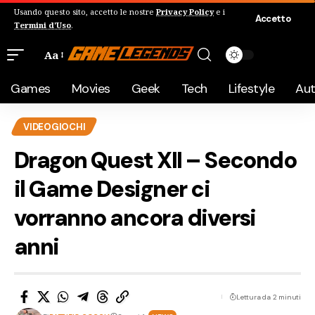
Usando questo sito, accetto le nostre
Privacy Policy
e i
Accetto
Termini d'Uso
.
Aa
Games
Movies
Geek
Tech
Lifestyle
Au
VIDEOGIOCHI
Dragon Quest XII – Secondo
il Game Designer ci
vorranno ancora diversi
anni
Lettura da 2 minuti