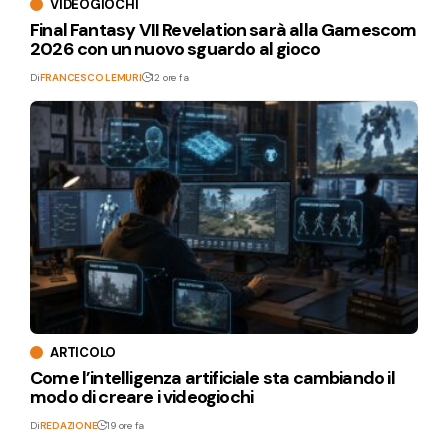
VIDEOGIOCHI
Final Fantasy VII Revelation sarà alla Gamescom
2026 con un nuovo sguardo al gioco
Di
FRANCESCO LEMURI
12 ore fa
ARTICOLO
Come l’intelligenza artificiale sta cambiando il
modo di creare i videogiochi
Di
REDAZIONE
19 ore fa