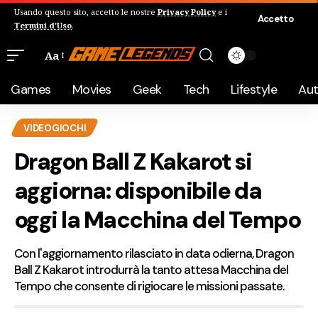
Usando questo sito, accetto le nostre
Privacy Policy
e i
Accetto
Termini d'Uso
.
Aa
Games
Movies
Geek
Tech
Lifestyle
Au
VIDEOGIOCHI
Dragon Ball Z Kakarot si
aggiorna: disponibile da
oggi la Macchina del Tempo
Con l'aggiornamento rilasciato in data odierna, Dragon
Ball Z Kakarot introdurrà la tanto attesa Macchina del
Tempo che consente di rigiocare le missioni passate.