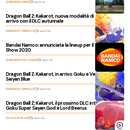
Di
ANDREA FERRI
5 anni fa
Dragon Ball Z: Kakarot, nuova modalità di gioco in
arrivo con il DLC autunnale
Di
RENATO VERRILLO
6 anni fa
Bandai Namco: annunciata la lineup per il Tokyo Game
Show 2020
Di
ANDREA PELLICANE
6 anni fa
Dragon Ball Z: Kakarot, in arrivo Goku e Vegeta Super
Saiyan Blue
Di
RENATO VERRILLO
6 anni fa
Dragon Ball Z: Kakarot, il prossimo DLC introdurrà
Goku Super Sayan God e Lord Beerus
Di
LUCA DI BLASI
6 anni fa