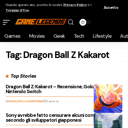
Usando questo sito, accetto le nostre
Privacy Policy
e i
Accetto
Termini d'Uso
.
Games
Movies
Geek
Tech
Lifestyle
Au
Tag:
Dragon Ball Z Kakarot
Top Stories
Dragon Ball Z: Kakarot – Recensione, Goku approda su
Nintendo Switch
Di
FRANCESCO SAMPERNA
5 anni fa
Sony avrebbe fatto censurare alcuni contenuti
secondo gli sviluppatori giapponesi