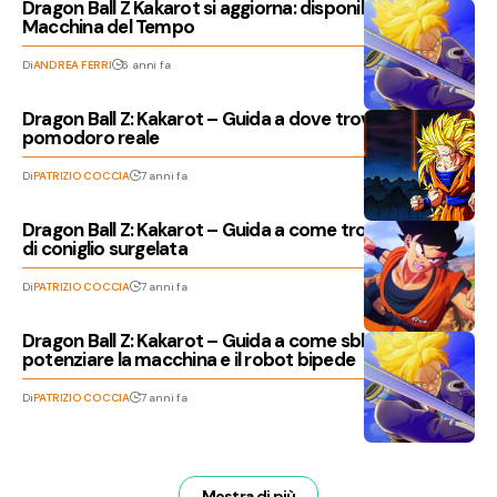
Dragon Ball Z Kakarot si aggiorna: disponibile da oggi la
Macchina del Tempo
Di
ANDREA FERRI
6 anni fa
Dragon Ball Z: Kakarot – Guida a dove trovare il
pomodoro reale
Di
PATRIZIO COCCIA
7 anni fa
Dragon Ball Z: Kakarot – Guida a come trovare la carne
di coniglio surgelata
Di
PATRIZIO COCCIA
7 anni fa
Dragon Ball Z: Kakarot – Guida a come sbloccare e
potenziare la macchina e il robot bipede
Di
PATRIZIO COCCIA
7 anni fa
Mostra di più