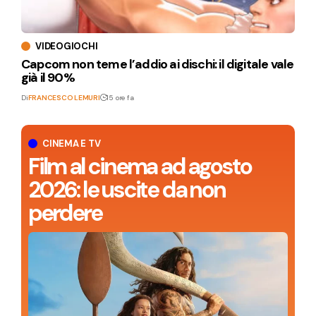
VIDEOGIOCHI
Capcom non teme l’addio ai dischi: il digitale vale
già il 90%
Di
FRANCESCO LEMURI
15 ore fa
CINEMA E TV
Film al cinema ad agosto
2026: le uscite da non
perdere