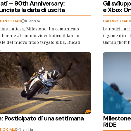
ati – 90th Anniversary:
Gli svilup
nciata la data di uscita
e Xbox One
TIAN GIULIANI
10 anni fa
Di
ALESSIO CIALLI
tanta attesa, Milestone ha comunicato
La notizia ar
ialmente al mondo videoludico il lancio
il game direct
iale del nuovo titolo targato RIDE, Ducati -
GamingBolt h
…
e: Posticipato di una settimana
Milestone 
RIDE
SIO CIALLI
11 anni fa