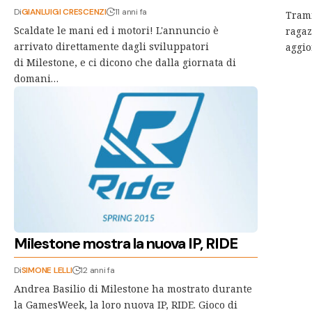
Di
GIANLUIGI CRESCENZI
11 anni fa
Trami
Scaldate le mani ed i motori! L'annuncio è
ragaz
arrivato direttamente dagli sviluppatori
aggio
di Milestone, e ci dicono che dalla giornata di
domani…
Milestone mostra la nuova IP, RIDE
Di
SIMONE LELLI
12 anni fa
Andrea Basilio di Milestone ha mostrato durante
la GamesWeek, la loro nuova IP, RIDE. Gioco di