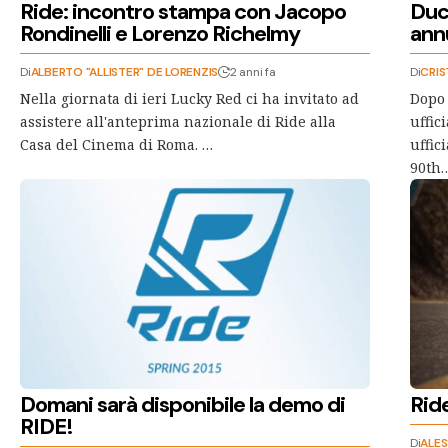
Ride: incontro stampa con Jacopo
Duc
Rondinelli e Lorenzo Richelmy
annu
Di
ALBERTO "ALLISTER" DE LORENZIS
2 anni fa
Di
CRIS
Nella giornata di ieri Lucky Red ci ha invitato ad
Dopo 
assistere all'anteprima nazionale di Ride alla
uffic
Casa del Cinema di Roma. …
uffic
90th
Domani sarà disponibile la demo di
Rid
RIDE!
Di
ALES