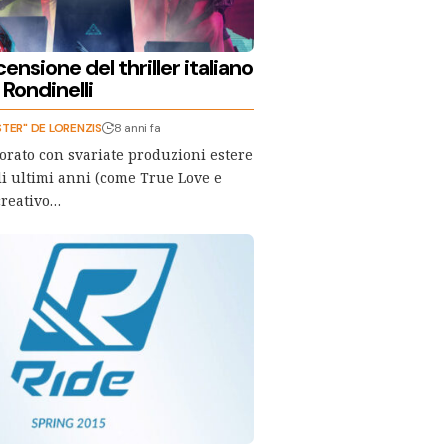
ensione del thriller italiano
Rondinelli
STER" DE LORENZIS
8 anni fa
orato con svariate produzioni estere
li ultimi anni (come True Love e
creativo…