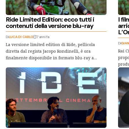
Ride Limited Edition: ecco tutti i
I fi
contenuti della versione blu-ray
arr
L’O
Di
LUCA DI CARLO
7 anni fa
Di
GIAN
La versione limited edition di Ride, pellicola
Rai C
diretta dal regista Jacopo Rondinelli, è ora
propo
finalmente disponibile in formato blu-ray a…
produ