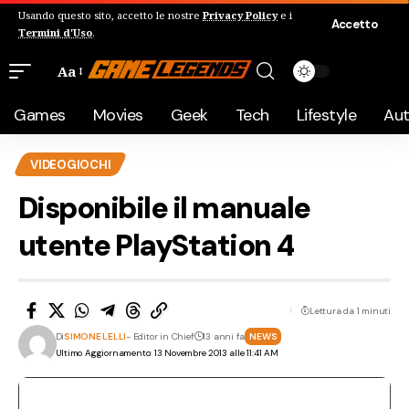
Usando questo sito, accetto le nostre
Privacy Policy
e i
Accetto
Termini d'Uso
.
Aa
Games
Movies
Geek
Tech
Lifestyle
Au
VIDEOGIOCHI
Disponibile il manuale
utente PlayStation 4
Lettura da 1 minuti
Di
SIMONE LELLI
- Editor in Chief
13 anni fa
NEWS
Ultimo Aggiornamento: 13 Novembre 2013 alle 11:41 AM