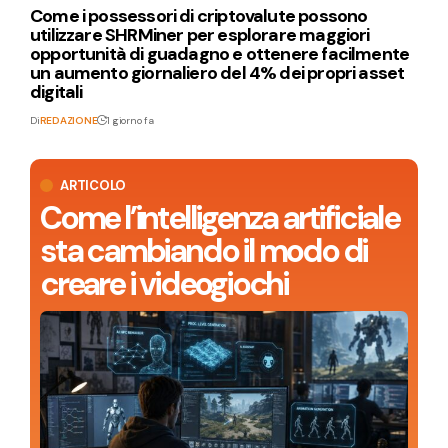
Come i possessori di criptovalute possono
utilizzare SHRMiner per esplorare maggiori
opportunità di guadagno e ottenere facilmente
un aumento giornaliero del 4% dei propri asset
digitali
Di
REDAZIONE
1 giorno fa
ARTICOLO
Come l’intelligenza artificiale
sta cambiando il modo di
creare i videogiochi