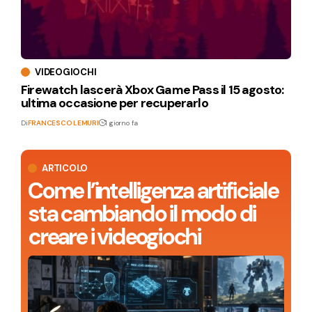
VIDEOGIOCHI
Firewatch lascerà Xbox Game Pass il 15 agosto:
ultima occasione per recuperarlo
Di
FRANCESCO LEMURI
1 giorno fa
ARTICOLO
Come l’intelligenza artificiale
sta cambiando il modo di
creare i videogiochi