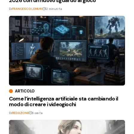
2026 con un nuovo sguardo al gioco
Di
FRANCESCO LEMURI
12 minuti fa
ARTICOLO
Come l’intelligenza artificiale sta cambiando il
modo di creare i videogiochi
Di
REDAZIONE
6 ore fa