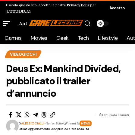
Usando questo sito, accetto le nostre
Privacy Policy
e i
Accetto
Termini d'Uso
.
Aa
Games
Movies
Geek
Tech
Lifestyle
Au
VIDEOGIOCHI
Deus Ex: Mankind Divided,
pubblicato il trailer
d’annuncio
Lettura da 1 minuti
Di
ALESSIO CIALLI
- Senior Editor
11 anni fa
NEWS
Ultimo Aggiornamento: 09 Aprile 2015 alle 12:34 PM