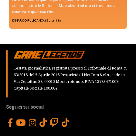
abbiamo visto le Reclute, i Mascalzoni ed ora ci troviamo ad
osservare qualcosa che…
Di
MARCO PULICANÒ
2 giorni fa
Testata giornalistica registrata presso il Tribunale di Roma, n.
63/2016 del 5 Aprile 2016 Proprietà di NetCom S.r.l.s., sede in
Via Cellottini 38, 00015 Monterotondo, P.IVA 13783471009,
Capitale Sociale 100,00€
Seguici sui social