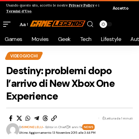
Usando questo sito, accetto le nostre
Privacy Policy
e i
Accetto
Termini d'Uso
.
Aa
Games
Movies
Geek
Tech
Lifestyle
Au
VIDEOGIOCHI
Destiny: problemi dopo
l’arrivo di New Xbox One
Experience
Lettura da 1 minuti
Di
SIMONE LELLI
- Editor in Chief
11 anni fa
NEWS
Ultimo Aggiornamento: 13 Novembre 2015 alle 3:44 PM