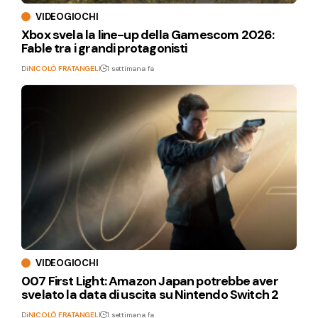
VIDEOGIOCHI
Xbox svela la line-up della Gamescom 2026:
Fable tra i grandi protagonisti
Di
NICOLÒ FRATANGELI
1 settimana fa
VIDEOGIOCHI
007 First Light: Amazon Japan potrebbe aver
svelato la data di uscita su Nintendo Switch 2
Di
NICOLÒ FRATANGELI
1 settimana fa