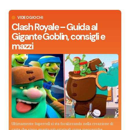
VIDEOGIOCHI
Clash Royale – Guida al
Gigante Goblin, consigli e
mazzi
Ultimamente Supercell si sta focalizzando nella creazione di
carte che siano quanto più originali come meccaniche: