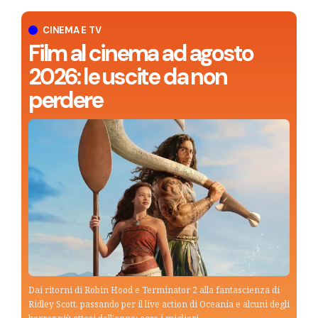
CINEMA E TV
Film al cinema ad agosto
2026: le uscite da non
perdere
Dai ritorni di Robin Hood e Terminator 2 alla fantascienza di
Ridley Scott, passando per il live action di Oceania e alcuni degli