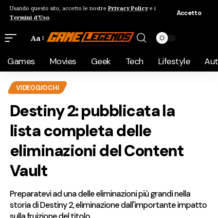
Usando questo sito, accetto le nostre
Privacy Policy
e i
Accetto
Termini d'Uso
.
Aa
Games
Movies
Geek
Tech
Lifestyle
Au
VIDEOGIOCHI
Destiny 2: pubblicata la
lista completa delle
eliminazioni del Content
Vault
Preparatevi ad una delle eliminazioni più grandi nella
storia di Destiny 2, eliminazione dall'importante impatto
sulla fruizione del titolo.