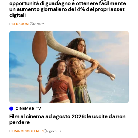
opportunità di guadagno e ottenere facilmente
un aumento giornaliero del 4% dei propri asset
digitali
Di
REDAZIONE
12 ore fa
CINEMA E TV
Film al cinema ad agosto 2026: le uscite da non
perdere
Di
FRANCESCO LEMURI
2 giorni fa