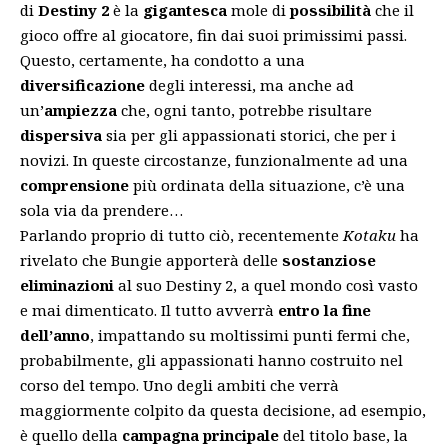
di
Destiny 2
è la
gigantesca
mole di
possibilità
che il
gioco offre al giocatore, fin dai suoi primissimi passi.
Questo, certamente, ha condotto a una
diversificazione
degli interessi, ma anche ad
un’
ampiezza
che, ogni tanto, potrebbe risultare
dispersiva
sia per gli appassionati storici, che per i
novizi. In queste circostanze, funzionalmente ad una
comprensione
più ordinata della situazione, c’è una
sola via da prendere…
Parlando proprio di tutto ciò, recentemente
Kotaku
ha
rivelato che Bungie apporterà delle
sostanziose
eliminazioni
al suo Destiny 2, a quel mondo così vasto
e mai dimenticato. Il tutto avverrà
entro la fine
dell’anno
, impattando su moltissimi punti fermi che,
probabilmente, gli appassionati hanno costruito nel
corso del tempo. Uno degli ambiti che verrà
maggiormente colpito da questa decisione, ad esempio,
è quello della
campagna principale
del titolo base, la