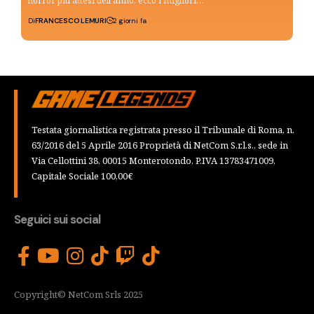
horror più attesi dell’anno: ecco i migliori…
Di
FRANCESCO LEMURI
2 giorni fa
Testata giornalistica registrata presso il Tribunale di Roma, n.
63/2016 del 5 Aprile 2016 Proprietà di NetCom S.r.l.s., sede in
Via Cellottini 38, 00015 Monterotondo, P.IVA 13783471009,
Capitale Sociale 100,00€
Seguici sui social
Copyright© NetCom Srls 2025