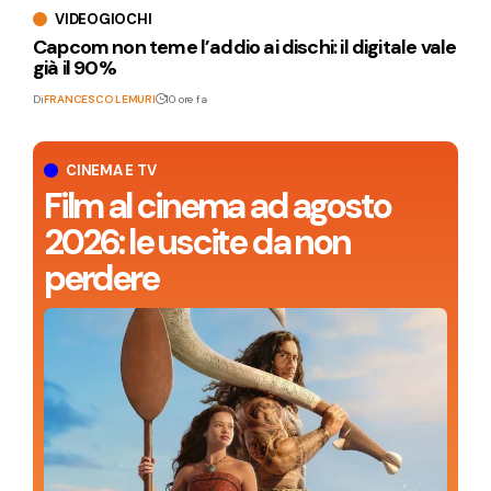
VIDEOGIOCHI
Capcom non teme l’addio ai dischi: il digitale vale
già il 90%
Di
FRANCESCO LEMURI
10 ore fa
CINEMA E TV
Film al cinema ad agosto
2026: le uscite da non
perdere