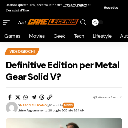
Usando questo sito, accetto le nostre
Privacy Policy
e i
Accetto
Termini d'Uso
.
Aa
Games
Movies
Geek
Tech
Lifestyle
Au
VIDEOGIOCHI
Definitive Edition per Metal
Gear Solid V?
Lettura da 2 minuti
Di
MARCO PULICANÒ
10 anni fa
NEWS
Ultimo Aggiornamento: 28 Luglio 2016 alle 9:24 AM