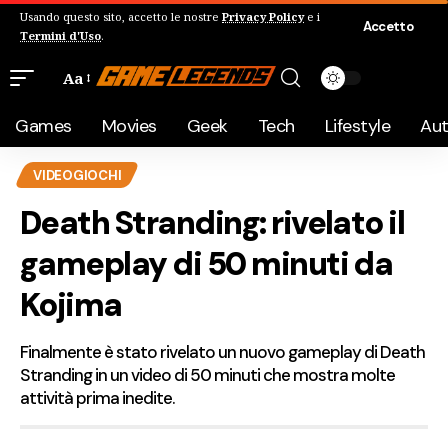
Usando questo sito, accetto le nostre
Privacy Policy
e i
Accetto
Termini d'Uso
.
Aa
Games
Movies
Geek
Tech
Lifestyle
Au
VIDEOGIOCHI
Death Stranding: rivelato il
gameplay di 50 minuti da
Kojima
Finalmente è stato rivelato un nuovo gameplay di Death
Stranding in un video di 50 minuti che mostra molte
attività prima inedite.