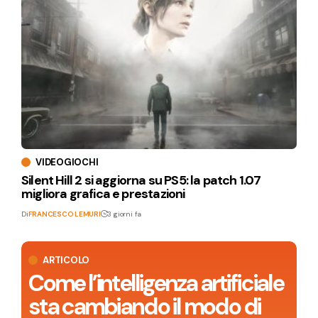
VIDEOGIOCHI
Silent Hill 2 si aggiorna su PS5: la patch 1.07
migliora grafica e prestazioni
Di
FRANCESCO LEMURI
3 giorni fa
ARTICOLO
Come l’intelligenza artificiale
sta cambiando il modo di