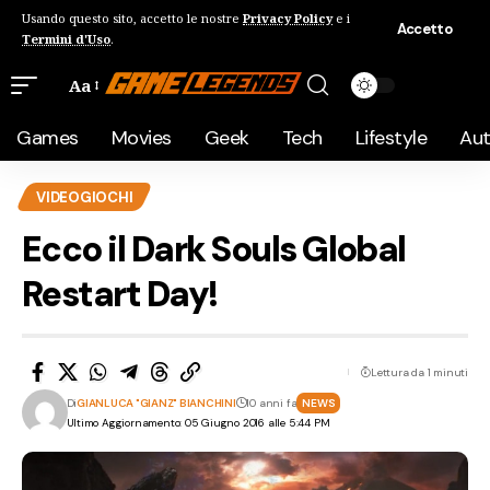
Usando questo sito, accetto le nostre
Privacy Policy
e i
Accetto
Termini d'Uso
.
Aa
Games
Movies
Geek
Tech
Lifestyle
Au
VIDEOGIOCHI
Ecco il Dark Souls Global
Restart Day!
Lettura da 1 minuti
Di
GIANLUCA "GIANZ" BIANCHINI
10 anni fa
NEWS
Ultimo Aggiornamento: 05 Giugno 2016 alle 5:44 PM