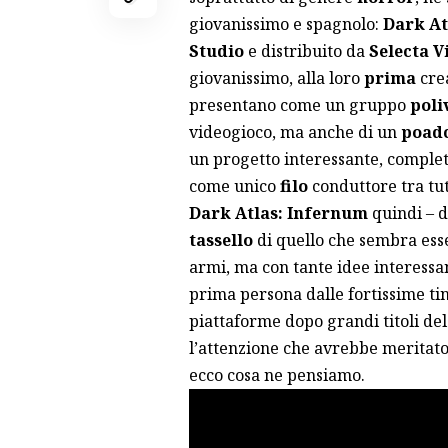
giovanissimo e spagnolo:
Dark At
Studio
e distribuito da
Selecta V
giovanissimo, alla loro
prima
crea
presentano come un gruppo
poli
videogioco, ma anche di un
poad
un progetto interessante, complet
come unico
filo
conduttore tra tut
Dark Atlas: Infernum
quindi – d
tassello
di quello che sembra ess
armi, ma con tante idee interessan
prima persona dalle fortissime ti
piattaforme dopo grandi titoli del
l’attenzione che avrebbe meritato
ecco cosa ne pensiamo.