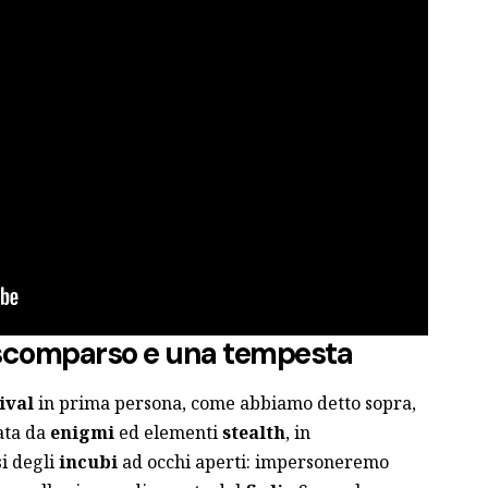
 scomparso e una tempesta
ival
in prima persona, come abbiamo detto sopra,
ata da
enigmi
ed elementi
stealth
, in
i degli
incubi
ad occhi aperti: impersoneremo