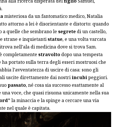
nna alla ricerca disperata del
figlio
Samuel,
à.
ta
misteriosa da un fantomatico medico, Natalia
utto attorno a lei è disorientante e distorto: quando
ro a quelle che sembrano le
segrete
di un castello,
e strane e inquietanti
statue
, e una volta varcata
ritrova nell’ala di medicina dove si trova Sam.
ia è completamente
stravolto
dopo una tempesta
e ha portato sulla terra degli esseri mostruosi che
bia l’avventatezza di uscire di casa: sono gli
ali uscite direttamente dai nostri
incubi
peggiori.
 suo
passato
, né cosa sia successo esattamente al
e una voce, che quasi risuona unicamente nella sua
ord”
la minaccia e la spinge a cercare una via
te nel quale è capitata.