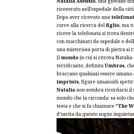
Natalia Asensio
, una giovane do
ricoverato nell’ospedale della citt
Dopo aver ricevuto una
telefona
corre alla ricerca del
figlio
, ma t
riceve la telefonata si trova dent
con macchinari da ospedale e dell
una misteriosa porta di pietra si 
Il
mondo
in cui si ritrova Natal
terrificante, definita
Umbras
, ch
braccano qualsiasi essere umano ab
imprints
, figure umanoidi spettr
Natalia
non sembra ricordarsi il
mondo che la circonda: sa solo ch
testa e che si fa chiamare
“The W
d’uscita da questo sogno inquietan