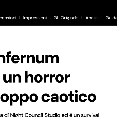
.
censioni
Impressioni
GL Originals
Analisi
Guid
Infernum
 un horror
roppo caotico
a di Night Council Studio ed è un survival