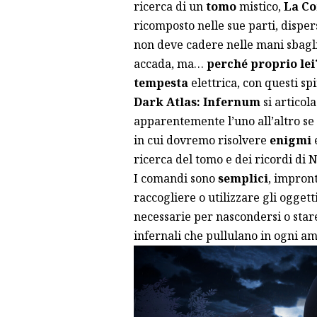
ricerca di un
tomo
mistico,
La Co
ricomposto nelle sue parti, disper
non deve cadere nelle mani sbagli
accada, ma…
perché proprio lei
tempesta
elettrica, con questi spi
Dark Atlas: Infernum
si articol
apparentemente l’uno all’altro se 
in cui dovremo risolvere
enigmi
ricerca del tomo e dei ricordi di N
I comandi sono
semplici
, impront
raccogliere o utilizzare gli oggett
necessarie per nascondersi o star
infernali che pullulano in ogni a