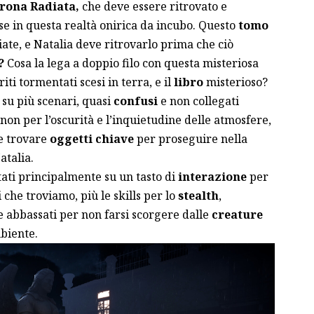
rona Radiata,
che deve essere ritrovato e
se in questa realtà onirica da incubo. Questo
tomo
ate, e Natalia deve ritrovarlo prima che ciò
?
Cosa la lega a doppio filo con questa misteriosa
riti tormentati scesi in terra, e il
libro
misterioso?
a su più scenari, quasi
confusi
e non collegati
non per l’oscurità e l’inquietudine delle atmosfere,
e trovare
oggetti chiave
per proseguire nella
atalia.
ati principalmente su un tasto di
interazione
per
i che troviamo, più le skills per lo
stealth
,
e abbassati per non farsi scorgere dalle
creature
mbiente.