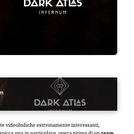
um
cite videoludiche estremamente interessanti,
 spicca una in particolare, opera prima di un
team