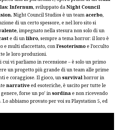
las: Infernum
, sviluppato da
Night Council
ision.
Night Council Studios è un team
acerbo
,
zione di un certo spessore, e nel loro sito si
valente
, impegnato nella stesura non solo di un
cast
e di un
libro
, sempre a tema horror: il loro è
o e multi sfaccettato, con
l’esoterismo
e l’occulto
te le loro produzioni.
i cui vi parliamo in recensione – è solo un primo
ere un progetto più grande di un team alle prime
ti e coraggiose. Il gioco, un
survival
horror in
nte
narrative
ed esoteriche, è uscito per tutte le
 genere, forse un po’ in
sordina
e non ricevendo
. Lo abbiamo provato per voi su Playstation 5, ed