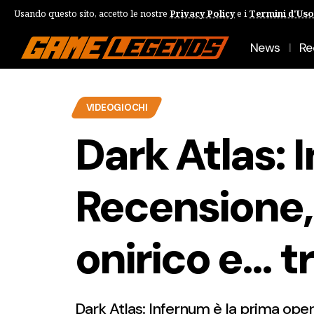
Usando questo sito, accetto le nostre
Privacy Policy
e i
Termini d'Uso
News
Re
VIDEOGIOCHI
Dark Atlas: 
Recensione,
onirico e… t
Dark Atlas: Infernum è la prima oper