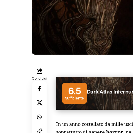
Condividi
6.5
Dark Atlas Infern
Sufficiente
In un anno costellato da mille us
soprattutto di genere
horror
, ne