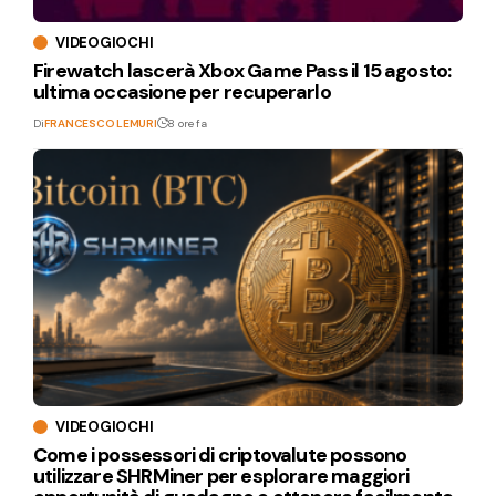
VIDEOGIOCHI
Firewatch lascerà Xbox Game Pass il 15 agosto:
ultima occasione per recuperarlo
Di
FRANCESCO LEMURI
8 ore fa
VIDEOGIOCHI
Come i possessori di criptovalute possono
utilizzare SHRMiner per esplorare maggiori