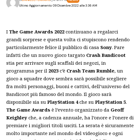
Ultimo Aggiornamento: 09 Dicembre 2022 alle 3:36 AM
I
The Game Awards 2022
continuano a regalarci
grandi sorprese e questa volta ci stupiscono rendendo
particolarmente felice il pubblico di casa
Sony
. Pare
infatti che un nuovo gioco targato
Crash Bandicoot
stia per arrivare sugli scaffali dei negozi, in
programma per il
2023
c’è
Crash Team Rumble
, un
gioco a squadre dove sembra sarà possibile scegliere
fra molti personaggi, buoni e cattivi, dell’universo del
Bandicoot più famoso del mondo. Il gioco sarà
disponibile sia su
PlayStation 4
che su
PlayStation 5
.
The Game Awards
è l’evento organizzato da
Geoff
Keighley
che, a cadenza annuale, ha l’onore e l’onere di
premiare i migliori titoli usciti. La serata è sicuramente
molto importante nel mondo del videogioco e ogni