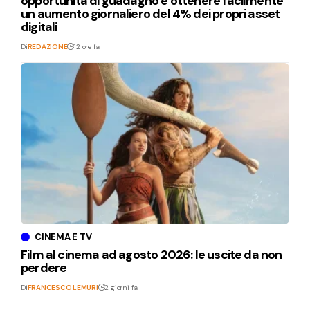
opportunità di guadagno e ottenere facilmente
un aumento giornaliero del 4% dei propri asset
digitali
Di
REDAZIONE
12 ore fa
CINEMA E TV
Film al cinema ad agosto 2026: le uscite da non
perdere
Di
FRANCESCO LEMURI
2 giorni fa