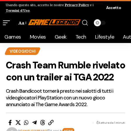
Usando questo sito, accetto le nostre
Privacy Policy
e i
Accetto
Termini d'Uso
.
Aa
Games
Movies
Geek
Tech
Lifestyle
Au
VIDEOGIOCHI
Crash Team Rumble rivelato
con un trailer ai TGA 2022
Crash Bandicoot tornerà presto nei salotti di tutti i
videogiocatori PlayStation con un nuovo gioco
annunciato ai The Game Awards 2022.
Lettura da 1 minuti
Di
DANIELE FERRARO
4 anni fa
NEWS