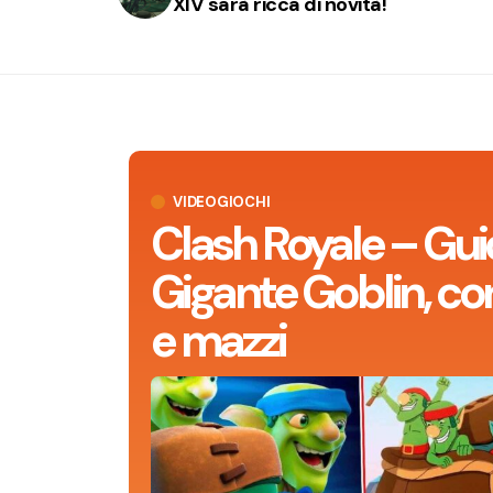
XIV sarà ricca di novità!
VIDEOGIOCHI
Clash Royale – Gui
Gigante Goblin, con
e mazzi