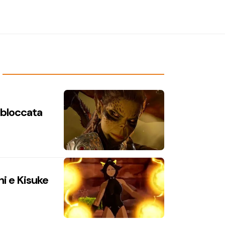
n bloccata
hi e Kisuke