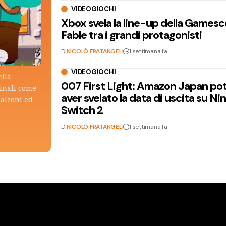
VIDEOGIOCHI
Xbox svela la line-up della Games
Fable tra i grandi protagonisti
Di
NICOLÒ FRATANGELI
1 settimana fa
VIDEOGIOCHI
ella
007 First Light: Amazon Japan po
ginali come
aver svelato la data di uscita su N
calzoni ed
Switch 2
Di
NICOLÒ FRATANGELI
1 settimana fa