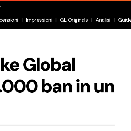
.
censioni
Impressioni
GL Originals
Analisi
Guid
ike Global
1.000 ban in un