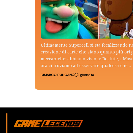
Ultimamente Supercell si sta focalizzando n
creazione di carte che siano quanto più ori
meccaniche: abbiamo visto le Reclute, i Mas
ora ci troviamo ad osservare qualcosa che…
Di
MARCO PULICANÒ
1 giorno fa