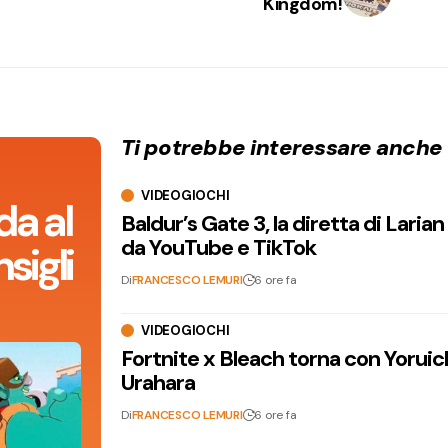
Kingdom!
Ti potrebbe interessare anche
VIDEOGIOCHI
da al
Baldur’s Gate 3, la diretta di Laria
da YouTube e TikTok
sigli
Di
FRANCESCO LEMURI
6 ore fa
VIDEOGIOCHI
Fortnite x Bleach torna con Yoruic
Urahara
Di
FRANCESCO LEMURI
6 ore fa