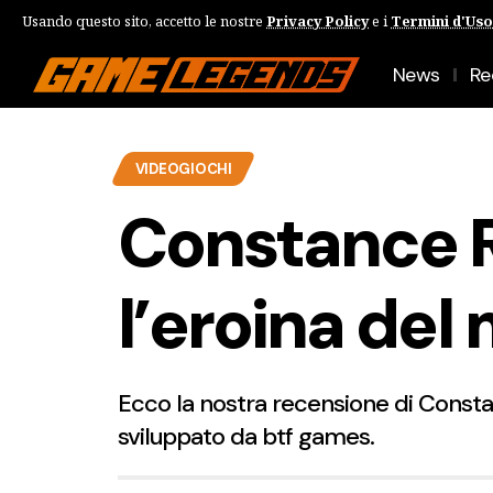
Usando questo sito, accetto le nostre
Privacy Policy
e i
Termini d'Uso
News
Re
VIDEOGIOCHI
Constance 
l’eroina del
Ecco la nostra recensione di Constan
sviluppato da btf games.