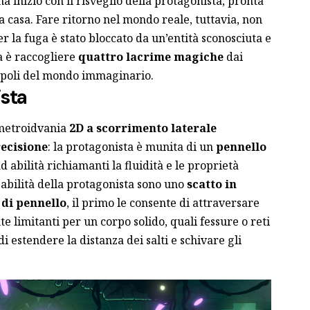
a inizio con il risveglio della protagonista, pronta
 a casa. Fare ritorno nel mondo reale, tuttavia, non
r la fuga è stato bloccato da un’entità sconosciuta e
a è raccogliere
quattro lacrime magiche
dai
ro poli del mondo immaginario.
ista
 metroidvania
2D a scorrimento laterale
ecisione
: la protagonista è munita di un
pennello
d abilità richiamanti la fluidità e le proprietà
i abilità della protagonista sono uno
scatto in
 di pennello
, il primo le consente di attraversare
e limitanti per un corpo solido, quali fessure o reti
i estendere la distanza dei salti e schivare gli