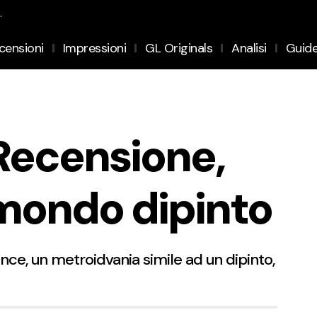
.
censioni
Impressioni
GL Originals
Analisi
Guid
Recensione,
 mondo dipinto
ce, un metroidvania simile ad un dipinto,