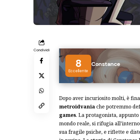
Condividi
8
Constance
Eccellente
Dopo aver incuriosito molti, è fi
metroidvania
che potremmo defin
games
. La protagonista, appunto
mondo reale, si rifugia all’interno
sua fragile psiche, e riflette e d