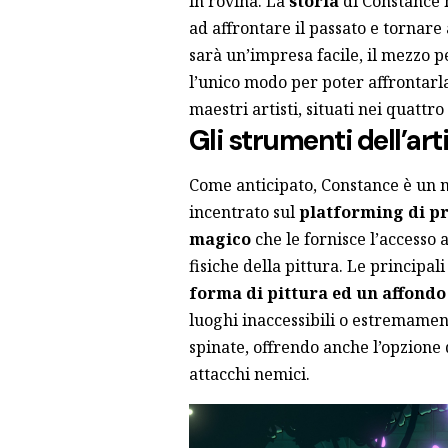
in rovina. La
storia
di Constance h
ad affrontare il passato e tornare
sarà un’impresa facile, il mezzo pe
l’unico modo per poter affrontarl
maestri artisti, situati nei quatt
Gli strumenti dell’art
Come anticipato, Constance è un
incentrato sul
platforming di pr
magico
che le fornisce l’accesso a
fisiche della pittura. Le principal
forma di pittura ed un affondo
luoghi inaccessibili o estremament
spinate, offrendo anche l’opzione d
attacchi nemici.