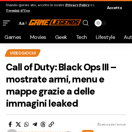
Usando questo sito, accetto le nostre
Privacy Policy
e i
Accetto
Termini d'Uso
.
Aa
Games
Movies
Geek
Tech
Lifestyle
Au
VIDEOGIOCHI
Call of Duty: Black Ops III –
mostrate armi, menu e
mappe grazie a delle
immagini leaked
Lettura da 1 minuti