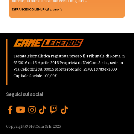
horror più attesi dell’anno: ecco i migliori…
Di
FRANCESCO LEMURI
1 giorno fa
Testata giornalistica registrata presso il Tribunale di Roma, n.
63/2016 del 5 Aprile 2016 Proprietà di NetCom S.r.l.s., sede in
Via Cellottini 38, 00015 Monterotondo, P.IVA 13783471009,
Capitale Sociale 100,00€
Seguici sui social
Copyright© NetCom Srls 2025