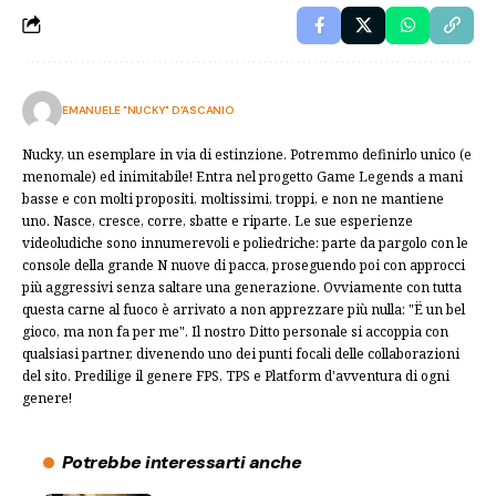
EMANUELE "NUCKY" D'ASCANIO
Nucky, un esemplare in via di estinzione. Potremmo definirlo unico (e
menomale) ed inimitabile! Entra nel progetto Game Legends a mani
basse e con molti propositi, moltissimi, troppi, e non ne mantiene
uno. Nasce, cresce, corre, sbatte e riparte. Le sue esperienze
videoludiche sono innumerevoli e poliedriche: parte da pargolo con le
console della grande N nuove di pacca, proseguendo poi con approcci
più aggressivi senza saltare una generazione. Ovviamente con tutta
questa carne al fuoco è arrivato a non apprezzare più nulla: "Ë un bel
gioco, ma non fa per me". Il nostro Ditto personale si accoppia con
qualsiasi partner, divenendo uno dei punti focali delle collaborazioni
del sito. Predilige il genere FPS, TPS e Platform d'avventura di ogni
genere!
Potrebbe interessarti anche