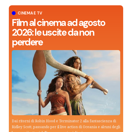
CINEMA E TV
Film al cinema ad agosto
2026: le uscite da non
perdere
Dai ritorni di Robin Hood e Terminator 2 alla fantascienza di
Ridley Scott, passando per il live action di Oceania e alcuni degli