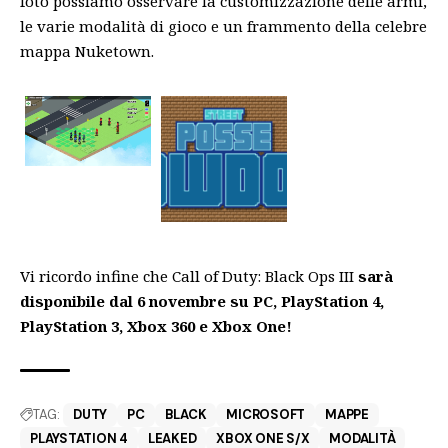
foto possiamo osservare la customizzazione delle armi,
le varie modalità di gioco e un frammento della celebre
mappa Nuketown.
Vi ricordo infine che Call of Duty: Black Ops III
sarà
disponibile dal 6 novembre su PC, PlayStation 4,
PlayStation 3, Xbox 360 e Xbox One!
TAG:
DUTY
PC
BLACK
MICROSOFT
MAPPE
PLAYSTATION 4
LEAKED
XBOX ONE S/X
MODALITÀ