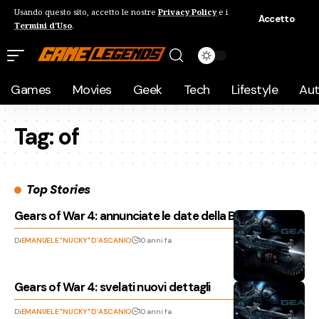
Usando questo sito, accetto le nostre
Privacy Policy
e i
Accetto
Termini d'Uso
.
Games
Movies
Geek
Tech
Lifestyle
Au
Tag:
of
Top Stories
Gears of War 4: annunciate le date della Beta!
Di
EMANUELE "NUCKY" D'ASCANIO
10 anni fa
Gears of War 4: svelati nuovi dettagli
Di
EMANUELE "NUCKY" D'ASCANIO
10 anni fa