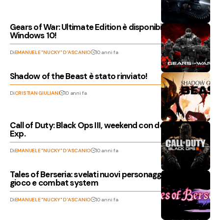
Gears of War: Ultimate Edition è disponibile su PC
Windows 10!
Di
EMANUELE "NUCKY" D'ASCANIO
10 anni fa
Shadow of the Beast è stato rinviato!
Di
CRISTIAN GIULIANI
10 anni fa
Call of Duty: Black Ops III, weekend con doppi punti
Exp.
Di
EMANUELE "NUCKY" D'ASCANIO
10 anni fa
Tales of Berseria: svelati nuovi personaggi, mondo di
gioco e combat system
Di
EMANUELE "NUCKY" D'ASCANIO
10 anni fa