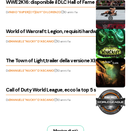
WWE2K16: disponibile il DLC Hall of Fame
Di
FABIO "SUPER[C!T]GUY" DI LORENZO
10 anni fa
World of Warcraft: Legion, requisiti hardware!
Di
EMANUELE "NUCKY" D'ASCANIO
10 anni fa
The Town of Light,trailer della versione Xbox One
Di
EMANUELE "NUCKY" D'ASCANIO
10 anni fa
Call of Duty World League, ecco la top 5 settimanale!
Di
EMANUELE "NUCKY" D'ASCANIO
10 anni fa
Mostra di più