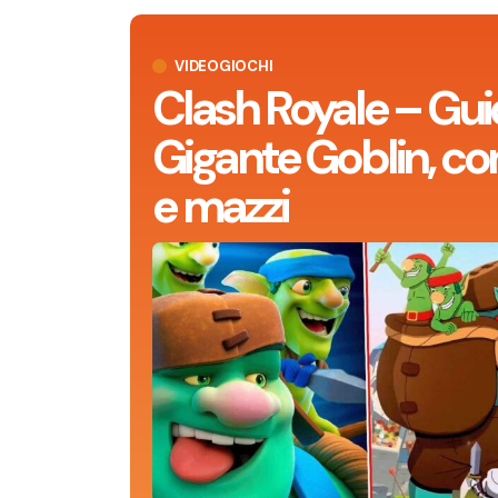
VIDEOGIOCHI
Clash Royale – Gui
Gigante Goblin, con
e mazzi