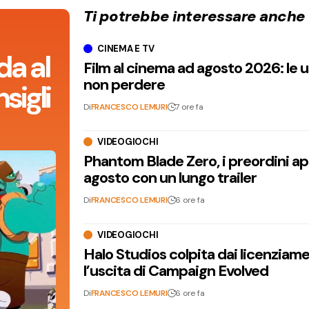
Ti potrebbe interessare anche
CINEMA E TV
da al
Film al cinema ad agosto 2026: le 
non perdere
sigli
Di
FRANCESCO LEMURI
7 ore fa
VIDEOGIOCHI
Phantom Blade Zero, i preordini apr
agosto con un lungo trailer
Di
FRANCESCO LEMURI
6 ore fa
VIDEOGIOCHI
Halo Studios colpita dai licenziam
l’uscita di Campaign Evolved
Di
FRANCESCO LEMURI
6 ore fa