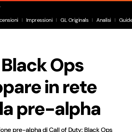
.
censioni
Impressioni
GL Originals
Analisi
Guid
: Black Ops
pare in rete
lla pre-alpha
ione pre-alpha di Call of Duty: Black Ops