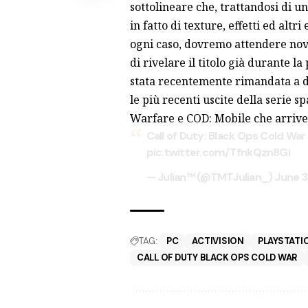
sottolineare che, trattandosi di u
in fatto di texture, effetti ed alt
ogni caso, dovremo attendere novi
di rivelare il titolo già durante la
stata recentemente
rimandata
a d
le più recenti uscite della serie s
Warfare e COD: Mobile che arriver
Call of Duty: Black Ops Cold W
pic.twitter.com/TfnkQzn8Gi
— Julian™ (@TMTJulian_)
June 3
TAG:
PC
ACTIVISION
PLAYSTATI
CALL OF DUTY BLACK OPS COLD WAR