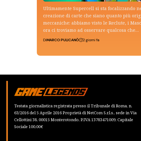
Ultimamente Supercell si sta focalizzando n
creazione di carte che siano quanto più ori
meccaniche: abbiamo visto le Reclute, i Mas
ora ci troviamo ad osservare qualcosa che…
Di
MARCO PULICANÒ
2 giorni fa
Testata giornalistica registrata presso il Tribunale di Roma, n.
63/2016 del 5 Aprile 2016 Proprietà di NetCom S.r.l.s., sede in Via
Cellottini 38, 00015 Monterotondo, P.IVA 13783471009, Capitale
Sociale 100,00€