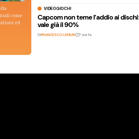
ella
VIDEOGIOCHI
ginali come
Capcom non teme l’addio ai dischi: i
calzoni ed
vale già il 90%
Di
FRANCESCO LEMURI
7 ore fa