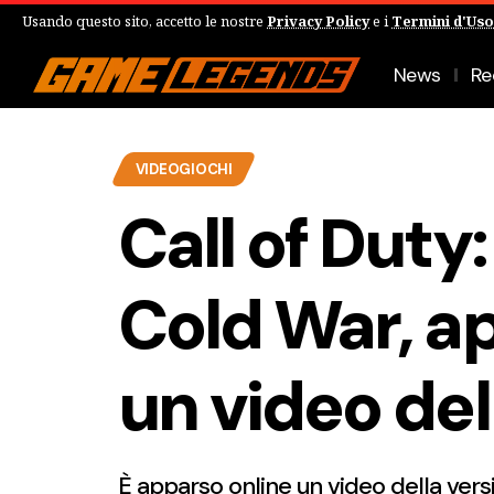
Usando questo sito, accetto le nostre
Privacy Policy
e i
Termini d'Uso
News
Re
VIDEOGIOCHI
Call of Duty
Cold War, ap
un video de
È apparso online un video della vers