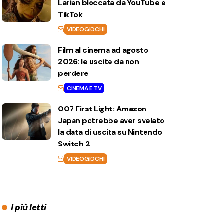
Larian bloccata da YouTube e
TikTok
VIDEOGIOCHI
Film al cinema ad agosto
2026: le uscite da non
perdere
CINEMA E TV
007 First Light: Amazon
Japan potrebbe aver svelato
la data di uscita su Nintendo
Switch 2
VIDEOGIOCHI
I più letti