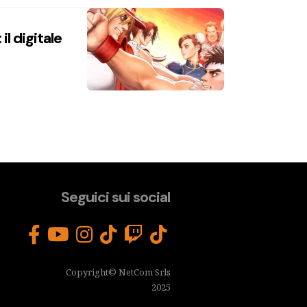
l digitale
Seguici sui social
Copyright© NetCom Srls
2025