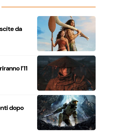
uscite da
iranno l’11
enti dopo