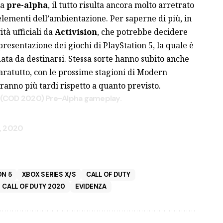
na
pre-alpha
, il tutto risulta ancora molto arretrato
ri elementi dell’ambientazione. Per saperne di più, in
tà ufficiali da
Activision
, che potrebbe decidere
 presentazione dei giochi di PlayStation 5, la quale è
ata da destinarsi. Stessa sorte hanno subito anche
paratutto, con le prossime
stagioni
di Modern
anno più tardi rispetto a quanto previsto.
ar (COD 2020) Pre-Alpha gameplay.
, 2020
ON 5
XBOX SERIES X/S
CALL OF DUTY
CALL OF DUTY 2020
EVIDENZA