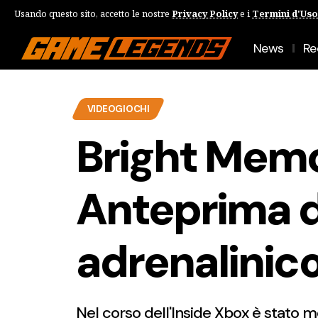
Usando questo sito, accetto le nostre
Privacy Policy
e i
Termini d'Uso
News
Re
VIDEOGIOCHI
Bright Memor
Anteprima d
adrenalinic
Nel corso dell'Inside Xbox è stato 