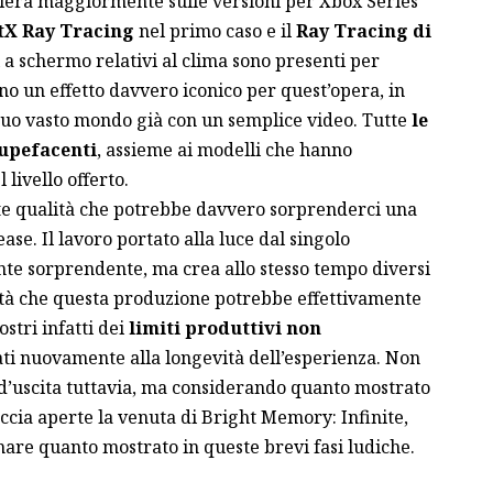
llerà maggiormente sulle versioni per Xbox Series
tX Ray Tracing
nel primo caso e il
Ray Tracing di
i a schermo relativi al clima sono presenti per
no un effetto davvero iconico per quest’opera, in
suo vasto mondo già con un semplice video. Tutte
le
tupefacenti
, assieme ai modelli che hanno
livello offerto.
e qualità che potrebbe davvero sorprenderci una
se. Il lavoro portato alla luce dal singolo
e sorprendente, ma crea allo stesso tempo diversi
lità che questa produzione potrebbe effettivamente
ostri infatti dei
limiti produttivi non
ati nuovamente alla longevità dell’esperienza. Non
a d’uscita tuttavia, ma considerando quanto mostrato
cia aperte la venuta di Bright Memory: Infinite,
are quanto mostrato in queste brevi fasi ludiche.