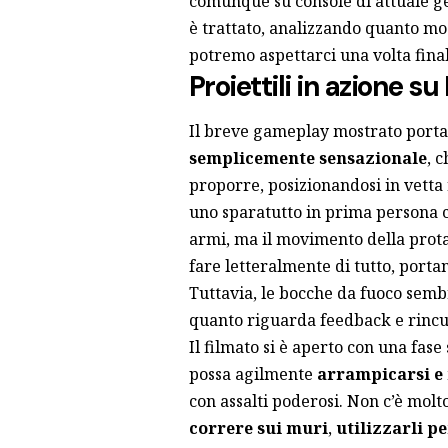
comunque su console di attuale ge
è trattato, analizzando quanto mo
potremo aspettarci una volta final
Proiettili in azione s
Il breve gameplay mostrato porta 
semplicemente sensazionale
, 
proporre, posizionandosi in vetta r
uno sparatutto in prima persona c
armi, ma il movimento della prota
fare letteralmente di tutto, porta
Tuttavia, le bocche da fuoco sem
quanto riguarda feedback e rincul
Il filmato si è aperto con una fas
possa agilmente
arrampicarsi e
con assalti poderosi. Non c’è molt
correre sui muri
,
utilizzarli pe