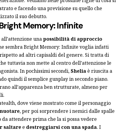
nerazione. Vediamo nelle prossime righe di cosa si
strato e facendo una previsione su quello che
izzato il suo debutto.
u Bright Memory: Infinite
all’attenzione una
possibilità di approccio
che sembra Bright Memory: Infinite voglia infatti
ispetto ad altri capisaldi del genere. Si tratta di
he tuttavia non mette al centro dell’attenzione le
gonista. In pochissimi secondi,
Shelia
è riuscita a
ndo quindi il semplice gunplay in secondo piano.
brano all’apparenza ben strutturate, almeno per
i.
e stealth, dove viene mostrato come il personaggio
 nuotare
, per poi sorprendere i nemici dalle spalle
o da attendere prima che la si possa vedere
r saltare
e
destreggiarsi con una spada
. I