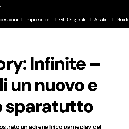
.
censioni
Impressioni
GL Originals
Analisi
Guid
y: Infinite –
i un nuovo e
o sparatutto
mostrato un adrenalinico gameplay del