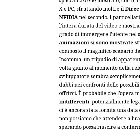
spaccamascelle mostrato, che bri
X e PC, sfruttando inoltre il
Direc
NVIDIA
nel secondo. I particellar
l’intera durata del video e mostra
grado di immergere l’utente nel 
animazioni si sono mostrate s
composto il magnifico scenario del 
Insomma, un tripudio di apparent
volta giunto al momento della relea
sviluppatore sembra semplicement
dubbi nei confronti delle possibi
offrirci. È probabile che l’opera m
indifferenti
, potenzialmente leg
ci è ancora stata fornita una dat
non possiamo che attendere a brac
sperando possa riuscire a conferm