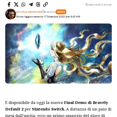
Lettura da 2 minuti
Di
SONJA MANNONE
6 anni fa
NEWS
Ultimo Aggiornamento: 17 Dicembre 2020 alle 9:43 AM
È disponibile da oggi la nuova
Final Demo di Bravely
Default 2
per
Nintendo Switch
. A distanza di un paio di
mesi dall’uscita, ecco un primo assaggio del gioco di