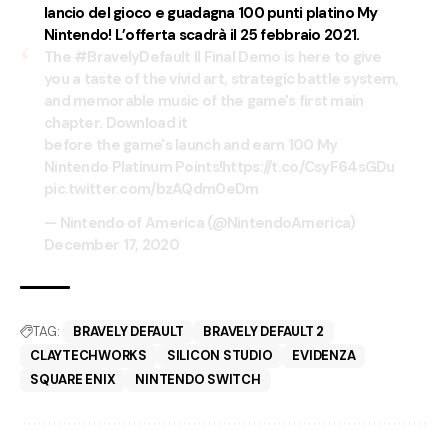
lancio del gioco e guadagna 100 punti platino My
Nintendo! L’offerta scadrà il 25 febbraio 2021.
The
#BravelyDefault
II Final Demo is here to give
you a taste of the vivid art, strategic battle system,
and memorable music of the game's first main
chapter. Download it
before the game's launch and earn 100 My
Nintendo Platinum Points!
https://t.co/CsyF64sGDu
pic.twitter.com/bzAQdm0eDm
— Nintendo of America (@NintendoAmerica)
December 17, 2020
TAG:
BRAVELY DEFAULT
BRAVELY DEFAULT 2
CLAYTECHWORKS
SILICON STUDIO
EVIDENZA
SQUARE ENIX
NINTENDO SWITCH