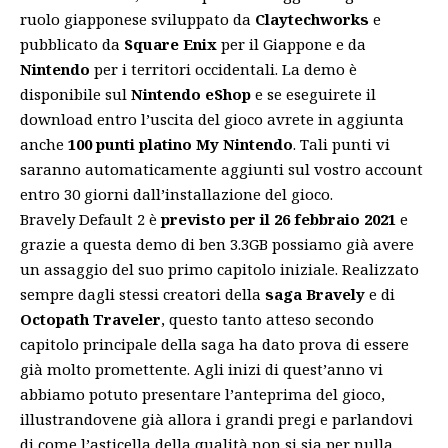
ruolo giapponese sviluppato da
Claytechworks
e
pubblicato da
Square Enix
per il Giappone e da
Nintendo
per i territori occidentali. La demo è
disponibile sul
Nintendo eShop
e se eseguirete il
download entro l’uscita del gioco avrete in aggiunta
anche
100 punti platino My Nintendo
. Tali punti vi
saranno automaticamente aggiunti sul vostro account
entro 30 giorni dall’installazione del gioco.
Bravely Default 2 è
previsto per il 26 febbraio 2021
e
grazie a questa demo di ben 3.3GB possiamo già avere
un assaggio del suo primo capitolo iniziale. Realizzato
sempre dagli stessi creatori della
saga Bravely
e di
Octopath Traveler
, questo tanto atteso secondo
capitolo principale della saga ha dato prova di essere
già molto promettente. Agli inizi di quest’anno vi
abbiamo potuto presentare l’
anteprima del gioco
,
illustrandovene già allora i grandi pregi e parlandovi
di come l’asticella della qualità non si sia per nulla