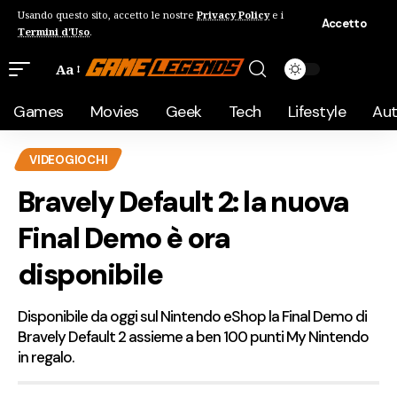
Usando questo sito, accetto le nostre
Privacy Policy
e i
Accetto
Termini d'Uso
.
Aa
Games
Movies
Geek
Tech
Lifestyle
Au
VIDEOGIOCHI
Bravely Default 2: la nuova
Final Demo è ora
disponibile
Disponibile da oggi sul Nintendo eShop la Final Demo di
Bravely Default 2 assieme a ben 100 punti My Nintendo
in regalo.