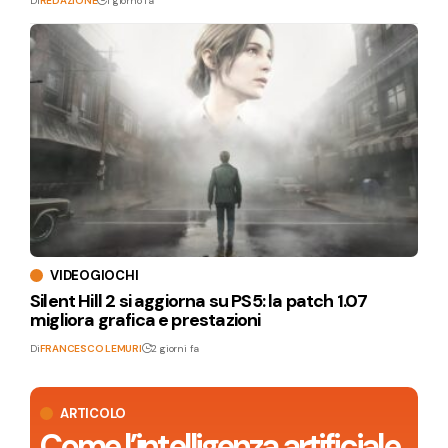
Di
REDAZIONE
1 giorno fa
VIDEOGIOCHI
Silent Hill 2 si aggiorna su PS5: la patch 1.07
migliora grafica e prestazioni
Di
FRANCESCO LEMURI
2 giorni fa
ARTICOLO
Come l’intelligenza artificiale