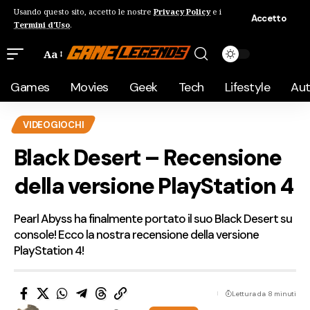
Usando questo sito, accetto le nostre
Privacy Policy
e i
Accetto
Termini d'Uso
.
Aa
Games
Movies
Geek
Tech
Lifestyle
Au
VIDEOGIOCHI
Black Desert – Recensione
della versione PlayStation 4
Pearl Abyss ha finalmente portato il suo Black Desert su
console! Ecco la nostra recensione della versione
PlayStation 4!
Lettura da 8 minuti