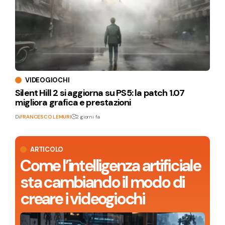
VIDEOGIOCHI
Silent Hill 2 si aggiorna su PS5: la patch 1.07
migliora grafica e prestazioni
Di
FRANCESCO LEMURI
2 giorni fa
ARTICOLO
Come l’intelligenza artificiale
sta cambiando il modo di
creare i videogiochi