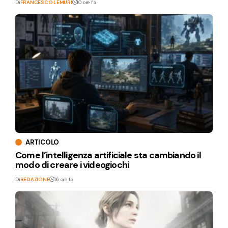
Di
FRANCESCO LEMURI
10 ore fa
ARTICOLO
Come l’intelligenza artificiale sta cambiando il
modo di creare i videogiochi
Di
REDAZIONE
16 ore fa