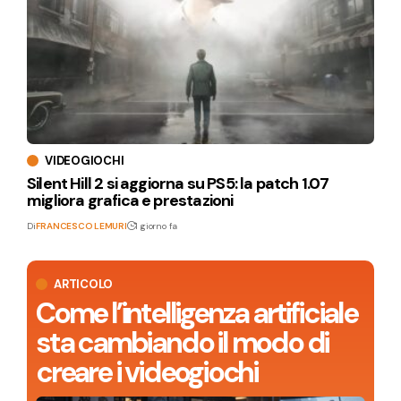
VIDEOGIOCHI
Silent Hill 2 si aggiorna su PS5: la patch 1.07
migliora grafica e prestazioni
Di
FRANCESCO LEMURI
1 giorno fa
ARTICOLO
Come l’intelligenza artificiale
sta cambiando il modo di
creare i videogiochi