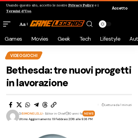
Usando questo sito, accetto le nostre
Privacy Policy
e i
Accetto
Termini d'Uso
.
Aa
Games
Movies
Geek
Tech
Lifestyle
Au
VIDEOGIOCHI
Bethesda: tre nuovi progetti
in lavorazione
Lettura da 1 minuti
Di
SIMONE LELLI
- Editor in Chief
10 anni fa
NEWS
Ultimo Aggiornamento: 19 Febbraio 2016 alle 9:36 PM