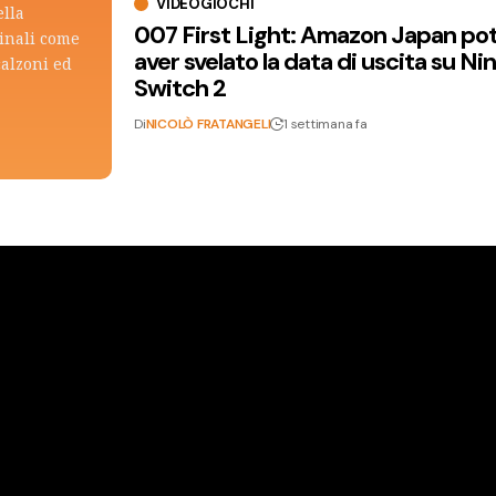
VIDEOGIOCHI
ella
007 First Light: Amazon Japan po
ginali come
aver svelato la data di uscita su N
calzoni ed
Switch 2
Di
NICOLÒ FRATANGELI
1 settimana fa