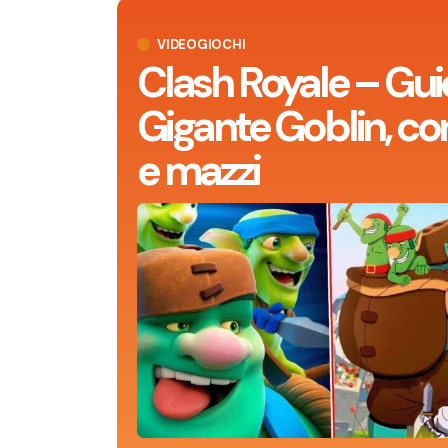
VIDEOGIOCHI
Clash Royale – Gui
Gigante Goblin, con
e mazzi