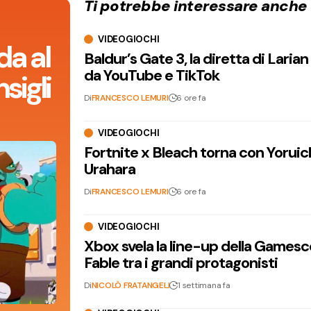
Ti potrebbe interessare anche
VIDEOGIOCHI
da al
Baldur’s Gate 3, la diretta di Laria
da YouTube e TikTok
sigli
Di
FRANCESCO LEMURI
6 ore fa
VIDEOGIOCHI
Fortnite x Bleach torna con Yoruic
Urahara
Di
FRANCESCO LEMURI
6 ore fa
VIDEOGIOCHI
Xbox svela la line-up della Games
Fable tra i grandi protagonisti
Di
NICOLÒ FRATANGELI
1 settimana fa