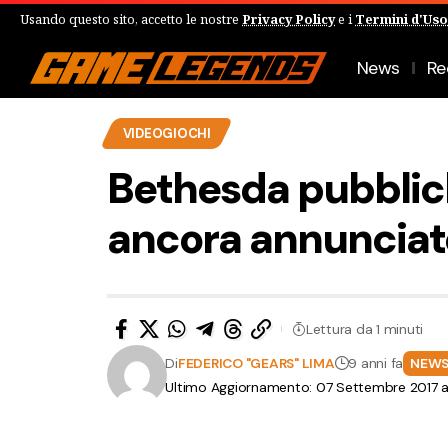
Usando questo sito, accetto le nostre
Privacy Policy
e i
Termini d'Uso
News
Re
VIDEOGIOCHI
Bethesda pubblich
ancora annunciat
Lettura da 1 minuti
Di
FEDERICO "GEARS" LIMA
9 anni fa
NEW
Ultimo Aggiornamento: 07 Settembre 2017 al