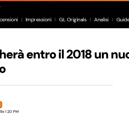
.
censioni
Impressioni
GL Originals
Analisi
Guid
erà entro il 2018 un nuo
o
S
le 1:20 PM