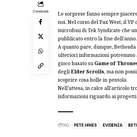
Condividi
Le sorprese fanno sempre piacere
noi. Nel corso del Pax West, il VP
microfoni di
Tek Syndicate
che u
pubblicato entro la fine dell’anno.
A quanto pare, dunque, Bethesda n
ulteriori informazioni potremmo a
gioco basato su
Game of Throne
degli
Elder Scrolls
, ma non poss
scoprire cosa bolle in pentola.
Nell’attesa, in calce all’articolo 
informazioni riguardo ai progetti
TAG:
PETE HINES
EVIDENZA
BET