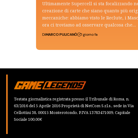
Ultimamente Supercell si sta focalizzando n
creazione di carte che siano quanto più ori
meccaniche: abbiamo visto le Reclute, i Mas
ora ci troviamo ad osservare qualcosa che…
Di
MARCO PULICANÒ
1 giorno fa
Testata giornalistica registrata presso il Tribunale di Roma, n.
63/2016 del 5 Aprile 2016 Proprietà di NetCom S.r.l.s., sede in Via
Cellottini 38, 00015 Monterotondo, P.IVA 13783471009, Capitale
Sociale 100,00€