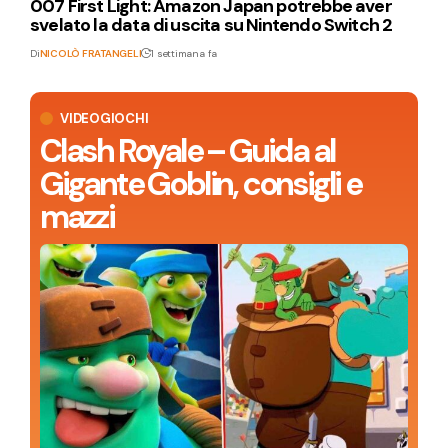
007 First Light: Amazon Japan potrebbe aver
svelato la data di uscita su Nintendo Switch 2
Di
NICOLÒ FRATANGELI
1 settimana fa
VIDEOGIOCHI
Clash Royale – Guida al
Gigante Goblin, consigli e
mazzi