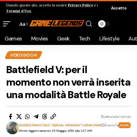
Usando questo sito, accetto le nostre
Privacy Policy
e i
Accetto
Termini d'Uso
.
Aa
Games
Movies
Geek
Tech
Lifestyle
Au
VIDEOGIOCHI
Battlefield V: per il
momento non verrà inserita
una modalità Battle Royale
Lettura da 1 minuti
Di
SEBASTIANO ITALO "GHRAAL VAKARIAN" CARADONNA
8 anni fa
NEWS
Ultimo Aggiornamento: 25 Maggio 2018 alle 2:27 AM