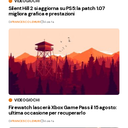
VIDEOGIOCHI
Silent Hill 2 si aggiorna su PS5: la patch 1.07
migliora grafica e prestazioni
Di
FRANCESCO LEMURI
14 ore fa
VIDEOGIOCHI
Firewatch lascerà Xbox Game Pass il 15 agosto:
ultima occasione per recuperarlo
Di
FRANCESCO LEMURI
14 ore fa