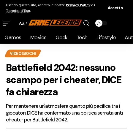
Usando questo sito, accetto le nostre
Privacy Policy
e i
Accetto
Termini d'Uso
.
Aa
Games
Movies
Geek
Tech
Lifestyle
Au
VIDEOGIOCHI
Battlefield 2042: nessuno
scampo per i cheater, DICE
fa chiarezza
Per mantenere un'atmosfera quanto più pacifica tra i
giocatori, DICE ha confermato una politica serrata anti
cheater per Battlefield 2042.