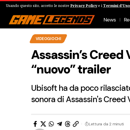
Usando questo sito, accetto le nostre
Privacy Policy
e i
Termini d'Uso
News
Re
VIDEOGIOCHI
Assassin’s Creed V
“nuovo” trailer
Ubisoft ha da poco rilasciato
sonora di Assassin's Creed V
Lettura da 2 minuti