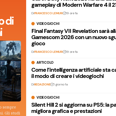
gameplay di Modern Warfare 4 il 2
Di
FRANCESCO LEMURI
19 ore fa
 di
VIDEOGIOCHI
i
Final Fantasy VII Revelation sarà all
Gamescom 2026 con un nuovo sgu
gioco
Di
FRANCESCO LEMURI
19 ore fa
ARTICOLO
Come l’intelligenza artificiale sta
il modo di creare i videogiochi
Di
REDAZIONE
1 giorno fa
VIDEOGIOCHI
Silent Hill 2 si aggiorna su PS5: la p
lo sempre
migliora grafica e prestazioni
i. Gli studi