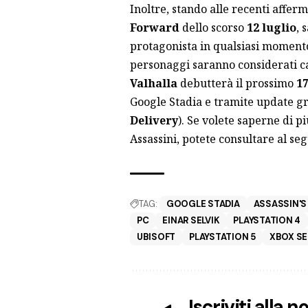
Inoltre, stando alle recenti afferm
Forward
dello scorso
12 luglio
, 
protagonista in qualsiasi momento
personaggi saranno considerati c
Valhalla
debutterà il prossimo
1
Google Stadia e tramite update gr
Delivery
). Se volete saperne di p
Assassini, potete consultare al s
TAG:
GOOGLE STADIA
ASSASSIN'S
PC
EINAR SELVIK
PLAYSTATION 4
UBISOFT
PLAYSTATION 5
XBOX SE
Iscriviti alla 