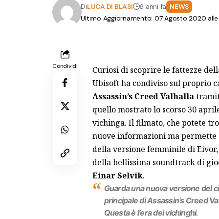
Di
LUCA DI BLASI
6 anni fa
NEWS
Ultimo Aggiornamento: 07 Agosto 2020 alle
Condividi
Curiosi di scoprire le fattezze de
Ubisoft ha condiviso sul proprio
c
Assassin’s Creed Valhalla
tramite
quello mostrato lo scorso 30 april
vichinga. Il filmato, che potete 
nuove informazioni ma permette d
della versione femminile di Eivor,
della bellissima soundtrack di g
Einar Selvik
.
Guarda una nuova versione del ci
principale di Assassin’s Creed Val
Questa è l’era dei vichinghi.