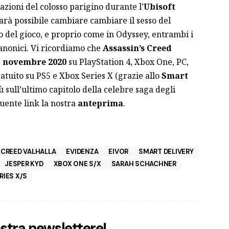
azioni del colosso parigino durante l’
Ubisoft
sarà possibile cambiare cambiare il sesso del
 del gioco, e proprio come in Odyssey, entrambi i
anonici. Vi ricordiamo che
Assassin’s Creed
7 novembre 2020
su PlayStation 4, Xbox One, PC,
atuito su PS5 e Xbox Series X (grazie allo
Smart
iù sull’ultimo capitolo della celebre saga degli
eguente
link
la nostra
anteprima
.
 CREED VALHALLA
EVIDENZA
EIVOR
SMART DELIVERY
JESPER KYD
XBOX ONE S/X
SARAH SCHACHNER
RIES X/S
nostra newslettere!