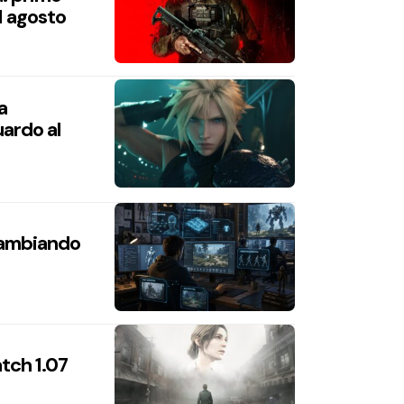
1 agosto
a
ardo al
 cambiando
atch 1.07