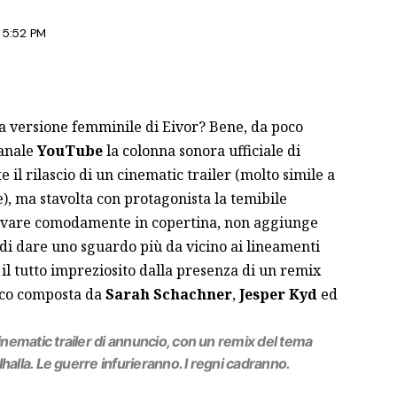
 5:52 PM
lla versione femminile di Eivor? Bene, da poco
anale
YouTube
la colonna sonora ufficiale di
 il rilascio di un cinematic trailer (molto simile a
e), ma stavolta con protagonista la temibile
trovare comodamente in copertina, non aggiunge
i dare uno sguardo più da vicino ai lineamenti
 il tutto impreziosito dalla presenza di un remix
ioco composta da
Sarah Schachner
,
Jesper Kyd
ed
nematic trailer di annuncio, con un remix del tema
halla. Le guerre infurieranno. I regni cadranno.