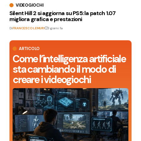
VIDEOGIOCHI
Silent Hill 2 si aggiorna su PS5: la patch 1.07
migliora grafica e prestazioni
Di
FRANCESCO LEMURI
3 giorni fa
ARTICOLO
Come l’intelligenza artificiale
sta cambiando il modo di
creare i videogiochi