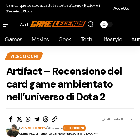
Usando questo sito, accetto le nostre
Privacy Policy
e i
Accetto
Termini d'Uso
.
Aa
Games
Movies
Geek
Tech
Lifestyle
Au
VIDEOGIOCHI
Artifact – Recensione del
card game ambientato
nell’universo di Dota 2
Lettura da 8 minuti
Di
MARCO CRIPPA
8 anni fa
RECENSIONI
Ultimo Aggiornamento: 28 Novembre 2018 alle 10:00 PM