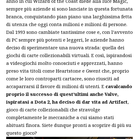
anno in cui Wizard of the Coast diede alla luce Magic,
sempre più aziende si sono lanciate in questa fortunata
branca, conquistando pian piano una larghissima fetta
di utenza che oggi conta milioni e milioni di persone.
Dal 1993 sono cambiate tantissime cose e, con l’avvento
di PC sempre più potenti e leggeri, le aziende hanno
deciso di sperimentare una nuova strada: quella dei
giochi di carte collezionabili virtuali. E così, ispirandosi
a videogiochi molto conosciuti e apprezzati, hanno
preso vita titoli come Heartstone e Gwent che, proprio
come le loro controparti cartacee, sono riusciti ad
accaparrarsi il favore di milioni di utenti. E
cavalcando
proprio il successo di quest’ultimi anche Valve,
ispiratasi a Dota 2, ha deciso di dar vita ad Artifact
,
gioco di carte collezionabili che stravolge
completamente le meccaniche a cui siamo stati
abituati finora. Siete dunque pronti a scoprire di più su
questo gioco?