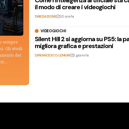
Come l’intelligenza artificiale sta
il modo di creare i videogiochi
Di
REDAZIONE
20 ore fa
VIDEOGIOCHI
Silent Hill 2 si aggiorna su PS5: la p
lo sempre
migliora grafica e prestazioni
i. Gli studi
tamento dei
Di
FRANCESCO LEMURI
2 giorni fa
che…