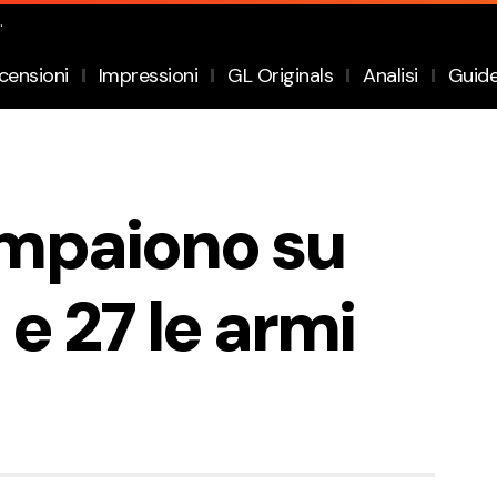
.
censioni
Impressioni
GL Originals
Analisi
Guid
mpaiono su
 e 27 le armi