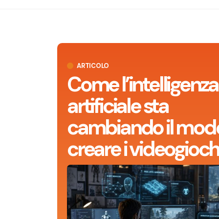
ARTICOLO
Come l’intelligenza
artificiale sta
cambiando il modo
creare i videogioch