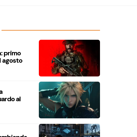
a: primo
1 agosto
a
ardo al