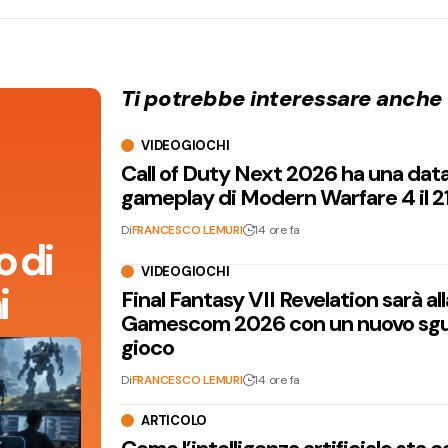
Ti potrebbe interessare anche
VIDEOGIOCHI
Call of Duty Next 2026 ha una dat
gameplay di Modern Warfare 4 il 2
Di
FRANCESCO LEMURI
14 ore fa
 di
VIDEOGIOCHI
i
Final Fantasy VII Revelation sarà all
Gamescom 2026 con un nuovo sgu
gioco
Di
FRANCESCO LEMURI
14 ore fa
ARTICOLO