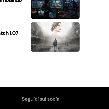
 cambiando
atch 1.07
Seguici sui social