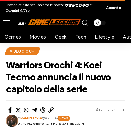
Usando questo sito, accetto le nostre
Privacy Policy
e i
Accetto
Termini d'Uso
.
Aa
Games
Movies
Geek
Tech
Lifestyle
Au
VIDEOGIOCHI
Warriors Orochi 4: Koei
Tecmo annuncia il nuovo
capitolo della serie
Lettura da 1 minuti
Di
MANUEL LEYVA
8 anni fa
NEWS
Ultimo Aggiornamento: 18 Marzo 2018 alle 2:30 PM