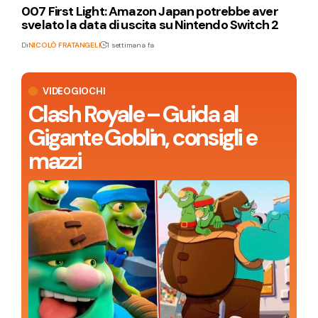
007 First Light: Amazon Japan potrebbe aver
svelato la data di uscita su Nintendo Switch 2
Di
NICOLÒ FRATANGELI
1 settimana fa
VIDEOGIOCHI
Clash Royale – Guida al
Gigante Goblin, consigli e
mazzi