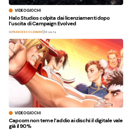
VIDEOGIOCHI
Halo Studios colpita dai licenziamenti dopo
l’uscita di Campaign Evolved
Di
FRANCESCO LEMURI
18 ore fa
VIDEOGIOCHI
Capcom non teme l’addio ai dischi: il digitale vale
già il 90%