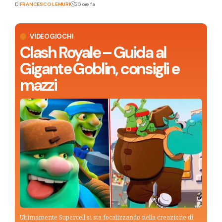
Di
FRANCESCO LEMURI
20 ore fa
VIDEOGIOCHI
Clash Royale – Guida al
Gigante Goblin, consigli e
mazzi
Ultimamente Supercell si sta focalizzando nella creazione di