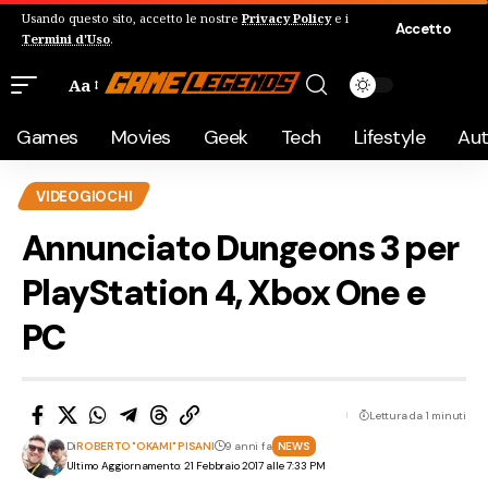
Usando questo sito, accetto le nostre
Privacy Policy
e i
Accetto
Termini d'Uso
.
Aa
Games
Movies
Geek
Tech
Lifestyle
Au
VIDEOGIOCHI
Annunciato Dungeons 3 per
PlayStation 4, Xbox One e
PC
Lettura da 1 minuti
Di
ROBERTO "OKAMI" PISANI
9 anni fa
NEWS
Ultimo Aggiornamento: 21 Febbraio 2017 alle 7:33 PM