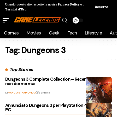
Usando questo sito, accetto le nostre
Privacy Policy
e i
Accetto
Termini d'Uso
.
Games
Movies
Geek
Tech
Lifestyle
Au
Tag:
Dungeons 3
Top Stories
Dungeons 3 Complete Collection – Recensione, il Male
non dorme mai
Di
MARCO STRAMONDO
6 anni fa
Annunciato Dungeons 3 per PlayStation 4, Xbox One e
PC